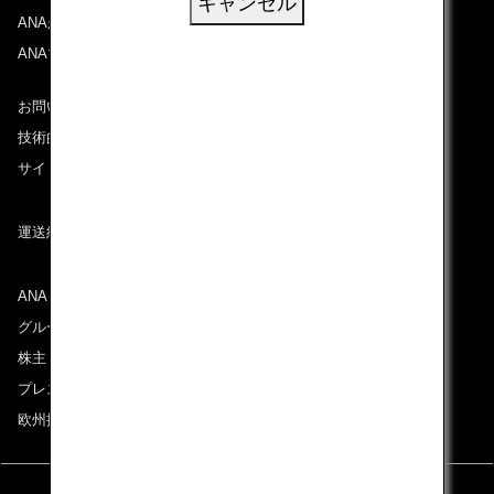
キャンセル
ANAがお約束する体験
ANAマイレージクラブ
お問い合わせ
技術的なお問い合わせ（推奨環境）
サイトマップ
運送約款
ANAグループについて
グループ企業一覧
株主・投資家情報
プレスリリース
欧州採用情報