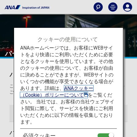
クッキーの使用について
ANAホームページでは、お客様にWEBサイ
パース国際空港
トをより快適にご利用いただくために必要
となるクッキーを使用しています。その他
のクッキーの使用について、お客様が自由
パース国際空港からの発着
に決めることができますが、WEBサイトの
いくつかの機能が享受できなくなる場合が
このページでは、パース空港から目的地までの役立つ情報を
あります。詳細は、
ANAクッキー
ご紹介します。
（Cookie）ポリシーについて
をご覧くだ
さい。 当社では、お客様の当社ウェブサイ
ト閲覧に際して、サービスを快適にご利用
空港ガイド
ご案内
いただくために以下の情報を収集しており
ます。
パース国際空港ガイド
必須クッキー