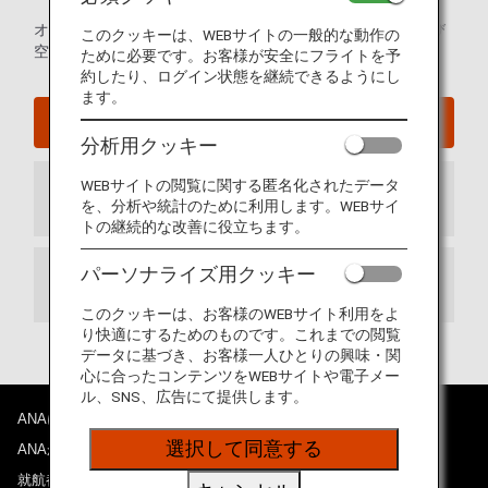
オーストラリア・パース空港の発着ターミナルマップおよび
このクッキーは、WEBサイトの一般的な動作の
空港内に関するその他の情報。
ために必要です。お客様が安全にフライトを予
約したり、ログイン状態を継続できるようにし
ます。
パース国際空港ウェブサイト
分析用クッキー
WEBサイトの閲覧に関する匿名化されたデータ
到着ターミナル
を、分析や統計のために利用します。WEBサイ
トの継続的な改善に役立ちます。
パーソナライズ用クッキー
出発ターミナル
このクッキーは、お客様のWEBサイト利用をよ
り快適にするためのものです。これまでの閲覧
データに基づき、お客様一人ひとりの興味・関
心に合ったコンテンツをWEBサイトや電子メー
ル、SNS、広告にて提供します。
ANAについて
選択して同意する
ANAからのお知らせ
就航都市