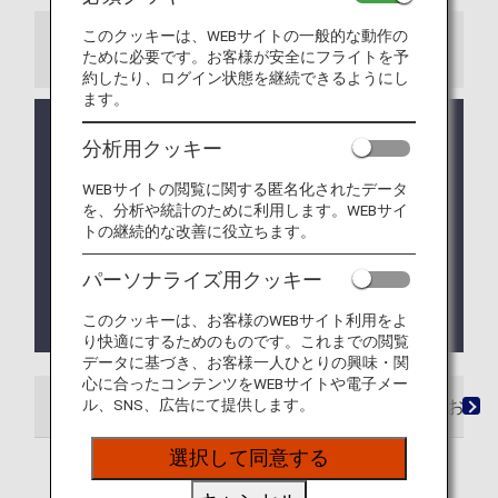
このクッキーは、WEBサイトの一般的な動作の
お知らせ
ために必要です。お客様が安全にフライトを予
約したり、ログイン状態を継続できるようにし
ます。
システム調整のため停止しておりました、特典航空
分析用クッキー
券を払い戻す際の取消手数料のクレジットカード決
済について、2026年1月27日よりサービスを再開い
WEBサイトの閲覧に関する匿名化されたデータ
たします。（2026年1月27日更新）
を、分析や統計のために利用します。WEBサイ
トの継続的な改善に役立ちます。
2025年6月24日（火）以降のご予約・発券分より、
ANA国際線・提携航空会社特典航空券に新たなサー
パーソナライズ用クッキー
ビスの追加と一部サービスの変更があります。詳し
くは
ANAマイレージクラブ会員サービスの各種取り
このクッキーは、お客様のWEBサイト利用をよ
扱い
をご確認ください。
り快適にするためのものです。これまでの閲覧
データに基づき、お客様一人ひとりの興味・関
心に合ったコンテンツをWEBサイトや電子メー
ル、SNS、広告にて提供します。
ご利用条件
ゾーン・必要マイルチャート
お申
選択して同意する