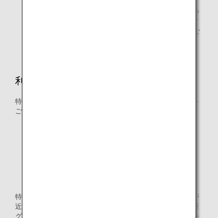
ANAカードファミリーマイルおよびANAマイレージクラ
ブファミリーアカウントサービス（AFA）に参加されて
いるご家族は、特典交換に必要なマイル数を合算してご
利用いただけます。
利用可能マイル口座グループ
特典航空券の交換には以下のマイル口座グループのマイルを
ご利用いただけます。
グループ1（通常マイル）
グループ2（期間限定マイル）
グループ3（用途・期間限定マイル）
グループ4（航空関連サービス・期間限定マイル）
特典交換に必要なマイルは、減算時に口座にある有効期限が
近いものから順に自動的に使用されます。異なるマイル口座
グループに同じ有効期限のマイルがある場合は、以下の優先