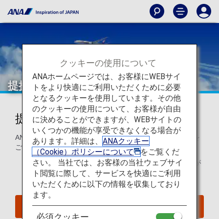
クッキーの使用について
ANAホームページでは、お客様にWEBサイ
提携航空会社特典航空券
トをより快適にご利用いただくために必要
となるクッキーを使用しています。その他
のクッキーの使用について、お客様が自由
提携航空会社でマイルをご利用
に決めることができますが、WEBサイトの
いくつかの機能が享受できなくなる場合が
ANAマイレージクラブ会員は世界の提携航空会社でマイルを
あります。詳細は、
ANAクッキー
ご利用になれます。
（Cookie）ポリシーについて
をご覧くだ
さい。 当社では、お客様の当社ウェブサイ
こちらのページは
2025年6月23日までの予約・発券分
が
ト閲覧に際して、サービスを快適にご利用
対象になります。
いただくために以下の情報を収集しており
ます。
2025年6月24日以降の予約・発券分の方はこちら
必須クッキー