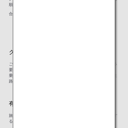
順位で自動的に合算して使用されます。
合算の優先順位：グループ4→3→2→1
* 各グループの違いは、「
マイル口座グループとは
」よ
りご確認ください。
クラス混在
ご搭乗のクラスが複数ある場合は、往路・復路それぞれに必
要なマイル数の2分の1を適用します。
乗り継ぎのある旅程で、複数のクラスが混在する場合は、往
路・復路それぞれに上位クラスのマイル数を適用します。
有効期間
旅行開始日から1年間（新規発券から1年以内に旅行を開始す
ることが必要です）