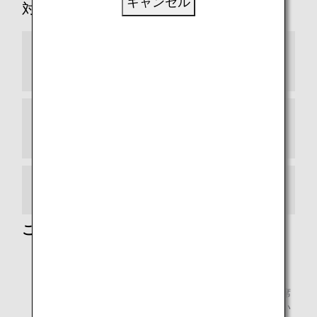
キャンセル
対象便
スター アライアンス加盟航空会社（2024年9
月現在）
スター アライアンス コネクティングパートナ
ー
提携航空会社
ご注意
エチオピア航空、南アフリカ航空、シンガポール航空、
ユーロウィングス、ヴァージンアトランティック航空、
ヴァージン・オーストラリア航空をご利用の場合、座席
を必要としない幼児旅客の航空券をご購入いただけない