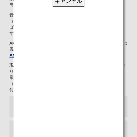
キャンセル
号をご確認のうえ、お問い合わせください。
音声ガイダンスにそって、ANAマイレージクラブお客様番号
（10桁）とAMCパスワード（4桁）を入力していただけれ
ば、「ダイヤモンドサービス」デスクにおつなぎいたしま
す。
AMCパスワード（4桁）は、Webパスワード（8～16桁）とは
異なりますので、ご注意ください。
AMCパスワードをお忘れの方へ
現在、カスタマーサポートの一部を在宅勤務にて運用してお
ります。
厳重な管理のもと対応を行っておりますが、通話中に生活音
（インターホン等）が聞こえる場合がございます。
何卒ご理解とご了承を賜りますようお願い申し上げます。
日本からの場合
米州地区からの場合