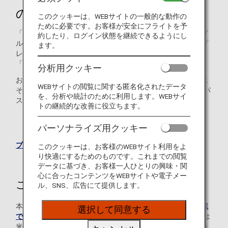
のご案内
このクッキーは、WEBサイトの一般的な動作の
ために必要です。お客様が安全にフライトを予
「ANAダイヤモンドサービス」メンバーが対象です。ANAグ
約したり、ログイン状態を継続できるようにし
ループ運航便のご予約はもちろん、マイレージサービス、プ
ます。
レミアムメンバーサービスについてのお問い合わせなど、
「ダイヤモンドサービス」デスクで承ります。
分析用クッキー
お電話でのご予約・お問い合わせ時には、音声ガイダンスに
WEBサイトの閲覧に関する匿名化されたデータ
そって、ANAマイレージクラブお客様番号（10桁）とAMCパ
を、分析や統計のために利用します。WEBサイ
スワード（4桁）の入力をお願いしております。
トの継続的な改善に役立ちます。
*AMCパスワード（4桁）は、Webパスワード（8～16
パーソナライズ用クッキー
桁）とは異なりますので、ご注意ください。
プレミアムメンバーサービスについて
このクッキーは、お客様のWEBサイト利用をよ
り快適にするためのものです。これまでの閲覧
データに基づき、お客様一人ひとりの興味・関
心に合ったコンテンツをWEBサイトや電子メー
ご利用方法
ル、SNS、広告にて提供します。
本ページに記載がない地域からご連絡いただく場合、
各地域
選択して同意する
でのお問い合わせ・ANA支店のご案内
より、日本または
米国のご予約・お客様サービスセンターに接続される電話番