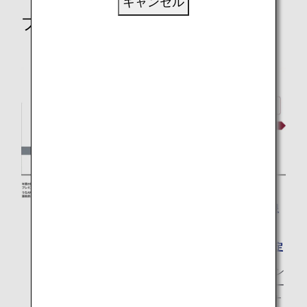
キャンセル
プレミアムステイタスの条件
150,000以上のプレミアムポイントをお持ちのお客様限
定
80,000以上のプレミアムポイントをお持ちのお客様限定
他の航空会社の「スター アライアンス・ゴールド」メン
バーまたは「スター アライアンス・シルバー」メンバー
から、「ダイヤモンドサービス」メンバー、「プラチナ