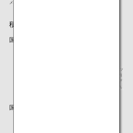
メンバーステイタス資格が与えられます。
積算対象便
国内線
ANAグループ（ANA、ANAウイングス）運航便
ANAコードシェア便
AIRDO、IBEXエアラインズ、オリエンタルエアブリッ
ジ、ソラシドエア、スターフライヤーが運航する国内
コードシェア便のマイルは、ANAの便名で予約および
搭乗した場合にのみ、ANAグループ運航便とみなされ
ます。
国際線
ANAグループ（ANA・エアージャパン）運航便
スター アライアンス加盟航空会社便