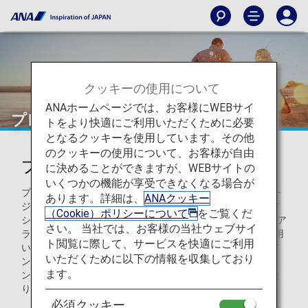
クッキーの使用について
ANAホームページでは、お客様にWEBサイ
プレミアムポイント
トをより快適にご利用いただくために必要
となるクッキーを使用しています。その他
のクッキーの使用について、お客様が自由
プレミアムポイントとは
に決めることができますが、WEBサイトの
いくつかの機能が享受できなくなる場合が
プレミアムポイントは、ANAグループ運航便（ANA・エアー
あります。詳細は、
ANAクッキー
ジャパン・ANAウイングス）、日本国内のANA便名のコード
（Cookie）ポリシーについて
をご覧くだ
シェア便、スター アライアンス加盟航空会社およびスター ア
さい。 当社では、お客様の当社ウェブサイ
ライアンス コネクティングパートナー運航便を１年間ご利用
ト閲覧に際して、サービスを快適にご利用
いただいた場合に、獲得したマイルとは別に積算されるポイ
いただくために以下の情報を収集しており
ントです。毎年1月から12月までに獲得したプレミアムポイ
ます。
ントによって、翌年のプレミアムメンバーステイタスが決ま
り、それに応じたサービスをご利用いただけます。
必須クッキー