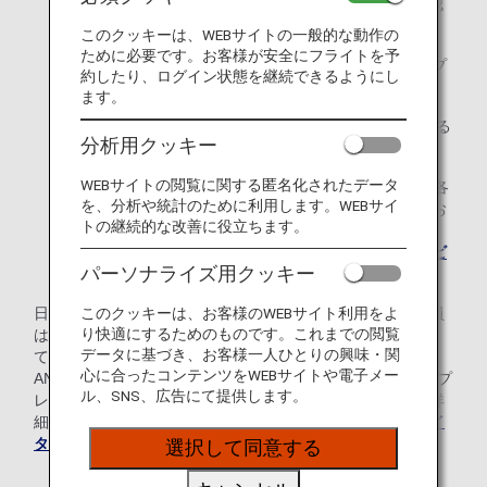
* プレミアムポイント数は
ご利用実績照会
でご確認
いただけます。
このクッキーは、WEBサイトの一般的な動作の
ために必要です。お客様が安全にフライトを予
マイルをプレミアムポイントに交換したり、マイルとプ
約したり、ログイン状態を継続できるようにし
レミアムポイントを合算したりすることはできません。
ます。
プレミアムポイントは、1暦年（1月～12月）に獲得する
分析用クッキー
ものであり、翌年に繰り越すことはできません。
WEBサイトの閲覧に関する匿名化されたデータ
翌年度のステイタスが決定する12月末日よりも早く、各
を、分析や統計のために利用します。WEBサイ
ステイタスに必要なプレミアムポイントを獲得されたお
トの継続的な改善に役立ちます。
客様には、翌年3月末日まで、ダイヤモンド、プラチ
ナ、ブロンズそれぞれの
プレミアムメンバー事前サービ
パーソナライズ用クッキー
ス
をご利用いただけます。
日本発行のANAカードをお持ちのANAマイレージクラブ会員
このクッキーは、お客様のWEBサイト利用をよ
り快適にするためのものです。これまでの閲覧
は、飛行機のご利用による獲得プレミアムポイントに加え
データに基づき、お客様一人ひとりの興味・関
て、ライフソリューションサービスの利用数とANAカード・
心に合ったコンテンツをWEBサイトや電子メー
ANA Pay決済額を合わせた3つの条件を全て達成することでプ
ル、SNS、広告にて提供します。
レミアムメンバーステイタスを獲得することもできます。詳
細は
「ライフソリューションサービス利用が多い方のステイ
タス獲得条件」
をご覧ください。
選択して同意する