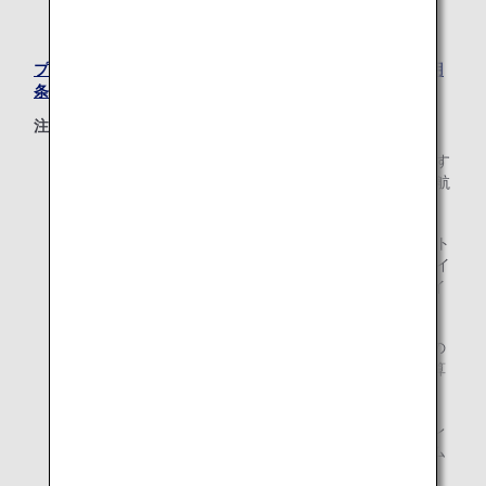
スター アライアンスコネクティングパートナー運航便
プレミアムポイントの対象となる提携航空会社とそのご利用
条件の一覧を参照してください
注:
ANAの便名でスター アライアンス加盟航空会社が運航す
るANAコードシェア便では、スター アライアンス加盟航
空会社のフライトとしてマイルが積算されます。
ANAの便名でスター アライアンスコネクティングパート
ナーが運航するANAコードシェア便では、スター アライ
アンスコネクティングパートナーのフライトとしてマイ
ルが積算されます。
ANAが運航するコードシェア便のうち、提携航空会社の
便名で運航されるものは、ANAの便としてマイルが積算
されます。
国内線または国際線のご利用で、提携航空会社のマイレ
ージプログラムにマイルが積算された場合、プレミアム
ポイントは加算対象外となります。