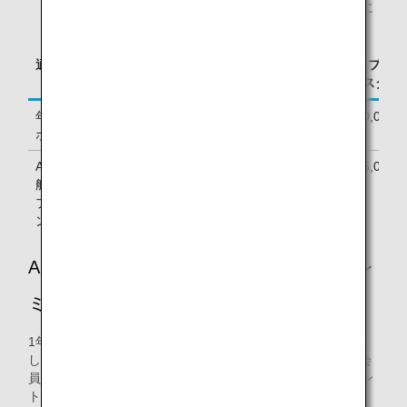
サービス」メンバー、「ブロンズサービス」メンバーに
移行することはできません。
適格ステイタス
「ブロンズサービス」メンバー会員
「プラチ
/ スター アライアンスシルバー
/ スタ
年間プレミアム
30,000
50,000
ポイント
ANAグループ運
15,000
25,000
航便で獲得した
プレミアムポイ
ント
ANAゴールドカードおよびANAカードプレ
ミアムメンバー
1年以内に30,000ポイント以上のプレミアムポイントを獲得
したANAゴールドカード会員またはANAカードプレミアム会
員のお客様は、ANAグループ運航便のご搭乗で15,000ポイン
ト獲得の要件を満たさなくても、ANA「ブロンズサービス」