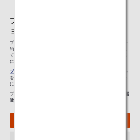
プレミアムポイントシミュレーシ
ョン
プレミアムポイントは、通常の搭乗マイルとは異なり、ご予
約クラスと運賃の積算率、路線倍率、搭乗ポイントを使用し
て計算されます。獲得できるプレミアムポイントを計算する
には、
プレミアムポイントシミュレーション
にフライトの詳細
を入力してください。プレミアムポイントを手動で計算する
には、下記の計算式と各情報を参照してください。
プレミアムポイント =
基本区間マイル × 予約クラスおよび運
賃タイプ/ルール別マイル積算率 × 路線倍率 + 搭乗ポイント
プレミアムポイントシミュレーション