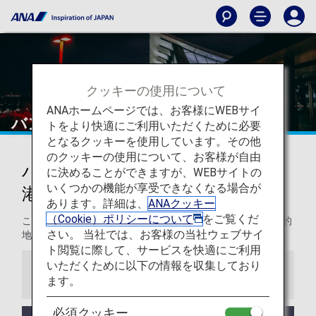
クッキーの使用について
ANAホームページでは、お客様にWEBサイ
バンコク - スワンナプーム国際空港
トをより快適にご利用いただくために必要
となるクッキーを使用しています。その他
のクッキーの使用について、お客様が自由
バンコク - スワンナプーム国際空
に決めることができますが、WEBサイトの
いくつかの機能が享受できなくなる場合が
港からの発着
あります。詳細は、
ANAクッキー
（Cookie）ポリシーについて
をご覧くだ
このページでは、バンコク-スワンナプーム国際空港から目的
さい。 当社では、お客様の当社ウェブサイ
地までの役立つ情報をご紹介します。
ト閲覧に際して、サービスを快適にご利用
いただくために以下の情報を収集しており
お知らせ
ます。
必須クッキー