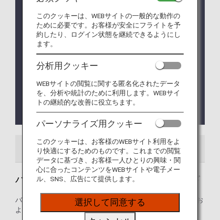
バンコク空港公団の指示により、乗り継ぎカウンタ
ーの場所が変更となっております。
このクッキーは、WEBサイトの一般的な動作の
ために必要です。お客様が安全にフライトを予
日々状況が変化する事も予想されます。詳細はバン
約したり、ログイン状態を継続できるようにし
コク空港にてご確認下さい。
ます。
黄熱に感染する危険のある国からタイへ入国する渡
航者は、予防接種証明書の所持が必要です。
分析用クッキー
乗り継ぎのため、黄熱に感染する危険のある国の空
港に12時間以上滞在した渡航者も予防接種証明書の
WEBサイトの閲覧に関する匿名化されたデータ
所持が必要です。
を、分析や統計のために利用します。WEBサイ
トの継続的な改善に役立ちます。
詳細は、
Thai Health Passサイト（英語のみ）
をご確認ください。
パーソナライズ用クッキー
このクッキーは、お客様のWEBサイト利用をよ
空港ガイド
り快適にするためのものです。これまでの閲覧
データに基づき、お客様一人ひとりの興味・関
心に合ったコンテンツをWEBサイトや電子メー
バンコク - スワンナプーム国際空港ガイド
ル、SNS、広告にて提供します。
バンコク-スワンナプーム国際空港の発着ターミナルマップお
選択して同意する
よび空港内に関するその他の情報。