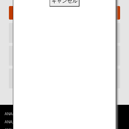
キャンセル
バンコク - スワンナプーム国際空港ウェブサイト
到着ターミナル
出発ターミナル
乗り継ぎ
ANAについて
ANAからのお知らせ