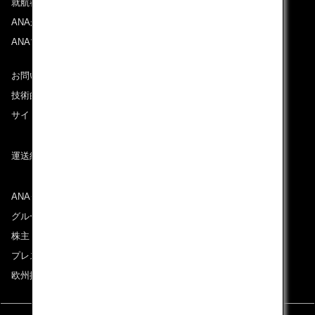
就航都市
ANAがお約束する体験
ANAマイレージクラブ
お問い合わせ
技術的なお問い合わせ（推奨環境）
サイトマップ
運送約款
ANAグループについて
グループ企業一覧
株主・投資家情報
プレスリリース
欧州採用情報