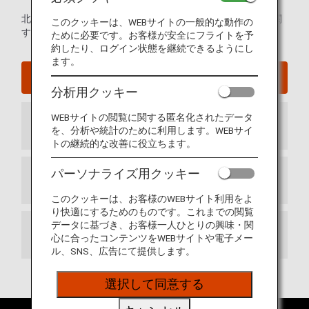
北京首都国際空港の発着ターミナルマップおよび空港内に関
このクッキーは、WEBサイトの一般的な動作の
するその他の情報。
ために必要です。お客様が安全にフライトを予
約したり、ログイン状態を継続できるようにし
ます。
北京首都国際空港ウェブサイト
分析用クッキー
WEBサイトの閲覧に関する匿名化されたデータ
到着ターミナル
を、分析や統計のために利用します。WEBサイ
トの継続的な改善に役立ちます。
パーソナライズ用クッキー
出発ターミナル
このクッキーは、お客様のWEBサイト利用をよ
り快適にするためのものです。これまでの閲覧
データに基づき、お客様一人ひとりの興味・関
乗り継ぎ
心に合ったコンテンツをWEBサイトや電子メー
ル、SNS、広告にて提供します。
選択して同意する