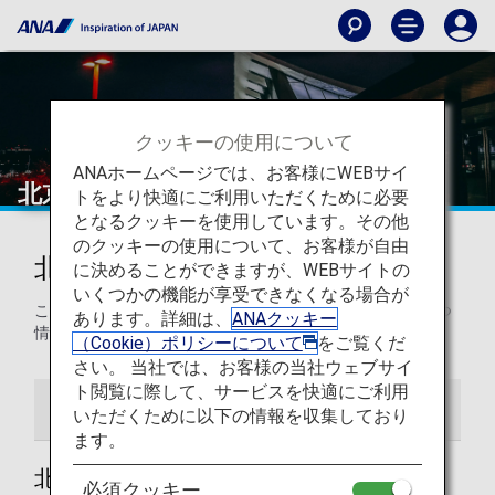
クッキーの使用について
ANAホームページでは、お客様にWEBサイ
北京首都国際空港
トをより快適にご利用いただくために必要
となるクッキーを使用しています。その他
のクッキーの使用について、お客様が自由
北京首都国際空港からの発着
に決めることができますが、WEBサイトの
いくつかの機能が享受できなくなる場合が
このページでは、北京首都国際空港から目的地までの役立つ
あります。詳細は、
ANAクッキー
情報をご紹介します。
（Cookie）ポリシーについて
をご覧くだ
さい。 当社では、お客様の当社ウェブサイ
ト閲覧に際して、サービスを快適にご利用
空港ガイド
ご案内
いただくために以下の情報を収集しており
ます。
北京首都国際空港ガイド
必須クッキー