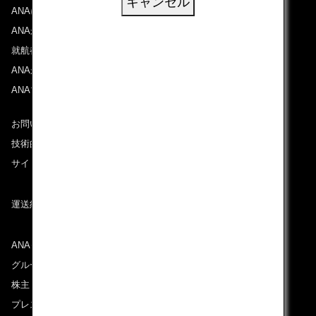
キャンセル
ANAについて
ANAからのお知らせ
就航都市
ANAがお約束する体験
ANAマイレージクラブ
お問い合わせ
技術的なお問い合わせ（推奨環境）
サイトマップ
運送約款
ANAグループについて
グループ企業一覧
株主・投資家情報
プレスリリース