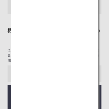
ガスボンベ/殺虫剤・農薬/花火・クラッカー
機内持ち込み・お預かりに条件があるもの
（国際線）
全路線共通の制限についてご案内します。条件を満たした場
合に限り機内への持ち込み、または預け入れ手荷物としてお
預かりいたします。
ご注意
コードシェア便および他航空会社の運航便が旅程に
含まれる場合は、
他社の手荷物ルール
が適用になる
場合があります。