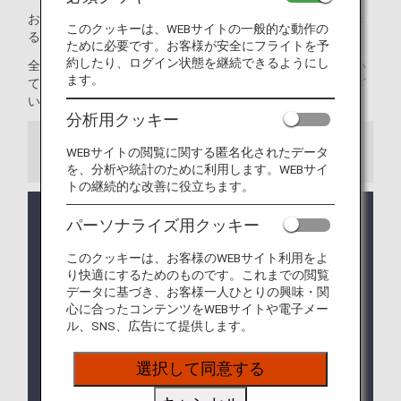
お預かりまたは機内持ち込み可能かどうか不安な場合、でき
このクッキーは、WEBサイトの一般的な動作の
る限り早く、
お電話でANAにお問い合わせ
ください。
ために必要です。お客様が安全にフライトを予
約したり、ログイン状態を継続できるようにし
全路線共通の制限についてご案内します。海外の渡航におい
ます。
て、飛行機にお持ち込み、お預かりができない手荷物がござ
います。事前にご確認ください。
分析用クッキー
WEBサイトの閲覧に関する匿名化されたデータ
ご注意
を、分析や統計のために利用します。WEBサイ
トの継続的な改善に役立ちます。
コードシェア便および他航空会社の運航便が旅程に
パーソナライズ用クッキー
含まれる場合は、
他社の手荷物ルール
が適用になる
場合があります。
このクッキーは、お客様のWEBサイト利用をよ
り快適にするためのものです。これまでの閲覧
航空機での輸送が可能であるか、出発までに確認が
データに基づき、お客様一人ひとりの興味・関
取れない場合は、輸送をお断りすることがあります
心に合ったコンテンツをWEBサイトや電子メー
ので、あらかじめご了承ください。
ル、SNS、広告にて提供します。
一部の国・地域によっては、本ページに記載してい
選択して同意する
る手荷物以外にも
機内持ち込み・お預かりの制限
を
設けている場合がございます。