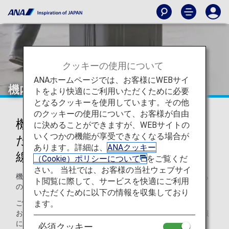
クッキーの使用について
ANAホームページでは、お客様にWEBサイ
機内持ち込み・お預かりできないもの
トをより快適にご利用いただくために必要
となるクッキーを使用しています。その他
のクッキーの使用について、お客様が自由
機内持ち込み・お預かりが制限ま
に決めることができますが、WEBサイトの
いくつかの機能が享受できなくなる場合が
たは禁止されているもの（国際
あります。詳細は、
ANAクッキー
線）
（Cookie）ポリシーについて
をご覧くだ
さい。 当社では、お客様の当社ウェブサイ
機内へのお持ち込みができないものとお預かりができないも
ト閲覧に際して、サービスを快適にご利用
のについて説明させていただきます。
いただくために以下の情報を収集しており
ます。
ご注意：一部の国・地域によっては、他にも機内持ち込み・
お預かりの制限を設けている場合があります。その他の情報
につきましては、
空港・都市の情報
をご覧ください。
必須クッキー