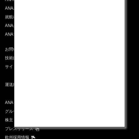
ANAからのお知らせ
就航都市
ANAがお約束する体験
ANAマイレージクラブ
お問い合わせ
技術的なお問い合わせ（推奨環境）
サイトマップ
運送約款
ANAグループについて
グループ企業一覧
株主・投資家情報
プレスリリース
欧州採用情報