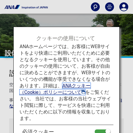
クッキーの使用について
ANAホームページでは、お客様にWEBサイ
設備・施設のご案内
トをより快適にご利用いただくために必要
となるクッキーを使用しています。その他
のクッキーの使用について、お客様が自由
設備・施設のご案内
に決めることができますが、WEBサイトの
いくつかの機能が享受できなくなる場合が
空港内の設備や施設のご案内です。特定の空港や機種、日本
あります。詳細は、
ANAクッキー
国内のみのご提供となる機器もございます。
（Cookie）ポリシーについて
をご覧くだ
さい。 当社では、お客様の当社ウェブサイ
事前に予約が必要な貸し出し物品は、
ANAおからだの不自由
ト閲覧に際して、サービスを快適にご利用
な方の相談デスク
までご連絡ください。
いただくために以下の情報を収集しており
ます。
空港内
搭乗時
機内
必須クッキー