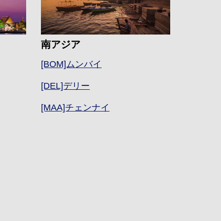
南アジア
[BOM]ムンバイ
[DEL]デリー
[MAA]チェンナイ