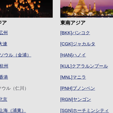
ジア
東南アジア
]広州
[BKK]バンコク
]大連
[CGK]ジャカルタ
P]ソウル（金浦）
[HAN]ハノイ
]杭州
[KUL]クアラルンプール
]香港
[MNL]マニラ
N]ソウル（仁川）
[PNH]プノンペン
]北京
[RGN]ヤンゴン
G]上海（浦東）
[SGN]ホーチミンシティ