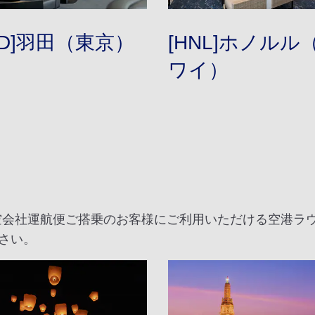
ND]羽田（東京）
[HNL]ホノルル
ワイ）
航空会社運航便ご搭乗のお客様にご利用いただける空港ラ
さい。