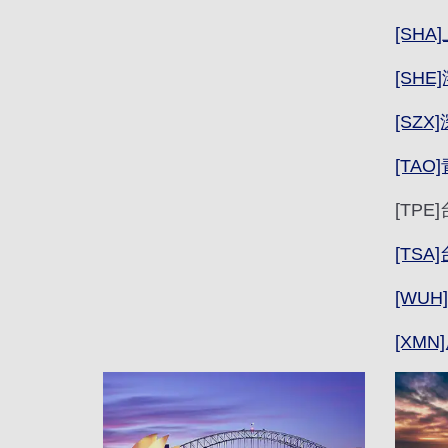
[SH
[SHE
[SZX
[TAO
[TP
[TS
[WUH
[XMN