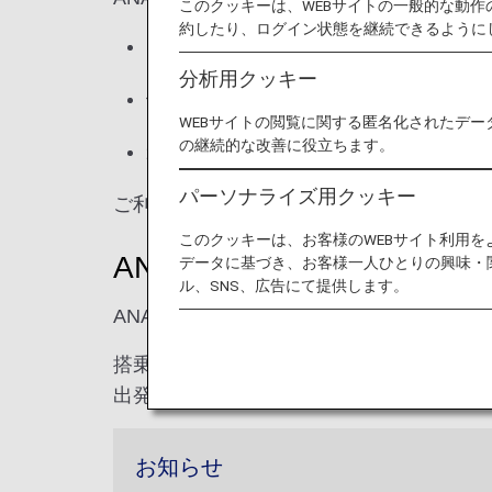
このクッキーは、WEBサイトの一般的な動
約したり、ログイン状態を継続できるように
ご利用可能なラウンジと入室基準は空
分析用クッキー
他社運航のコードシェア便ご搭乗の場
WEBサイトの閲覧に関する匿名化されたデー
の継続的な改善に役立ちます。
乗り継ぎ時のご利用について、詳しく
パーソナライズ用クッキー
ご利用資格は、搭乗クラスと会員ステイタ
このクッキーは、お客様のWEBサイト利用
ANAラウンジ
データに基づき、お客様一人ひとりの興味・
ル、SNS、広告にて提供します。
ANAは成田、羽田、ハワイ ホノルルの3
搭乗前の時間を快適に過ごしていただくた
出発前のひとときをおくつろぎください。
お知らせ