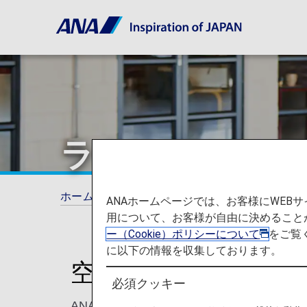
ラウンジ
ホーム
ご旅行の準備
ラウンジ
ANAホームページでは、お客様にWE
用について、お客様が自由に決めること
ー（Cookie）ポリシーについて
をご覧
に以下の情報を収集しております。
空港ラウンジでくつ
必須クッキー
ANA国際線ご利用のお客様は、ANAラ