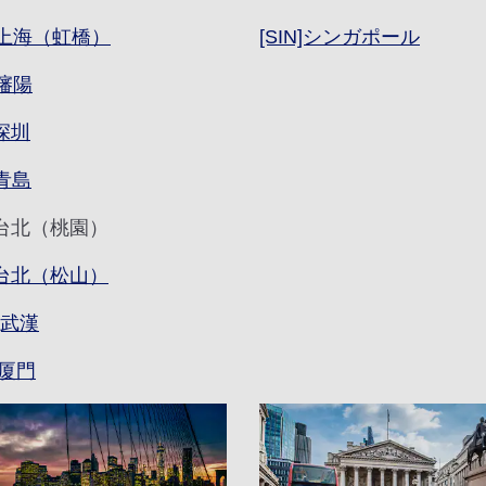
A]上海（虹橋）
[SIN]シンガポール
]瀋陽
]深圳
]青島
E]台北（桃園）
A]台北（松山）
]武漢
]厦門