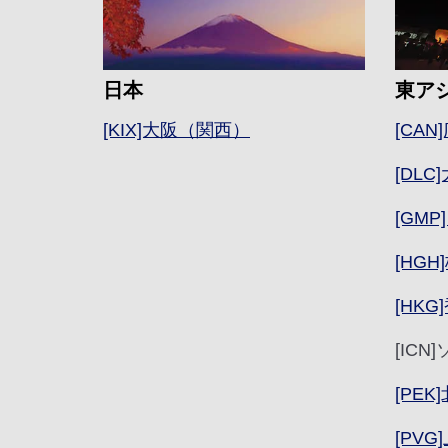
日本
東ア
[KIX]大阪（関西）
[CAN
[DLC
[GM
[HGH
[HKG
[IC
[PEK
[PV