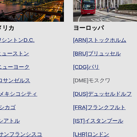
メリカ
ヨーロッパ
]ワシントンD.C.
[ARN]ストックホルム
H]ヒューストン
[BRU]ブリュッセル
K]ニューヨーク
[CDG]パリ
X]ロサンゼルス
[DME]モスクワ
X]メキシコシティ
[DUS]デュッセルドルフ
]シカゴ
[FRA]フランクフルト
]シアトル
[IST]イスタンブール
O]サンフランシスコ
[LHR]ロンドン