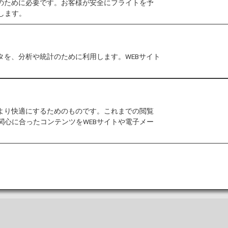
作のために必要です。お客様が安全にフライトを予
します。
港ごとに異なります。詳しくは、該当する空港ラウンジ
合はご利用いただけません。
タを、分析や統計のために利用します。WEBサイト
は
乗り継ぎ時のラウンジサービスについて
をご覧くださ
スによって異なります。詳しくは、該当する空港ラウン
をより快適にするためのものです。これまでの閲覧
関心に合ったコンテンツをWEBサイトや電子メー
つの空港にて自社ラウンジを提供しています。
め、ANAラウンジでは豊富な種類のお食事と飲み物を