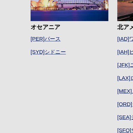
オセアニア
北ア
[PER]パース
[IAD
[SYD]シドニー
[IA
[JF
[LA
[ME
[ORD
[SEA
[SF