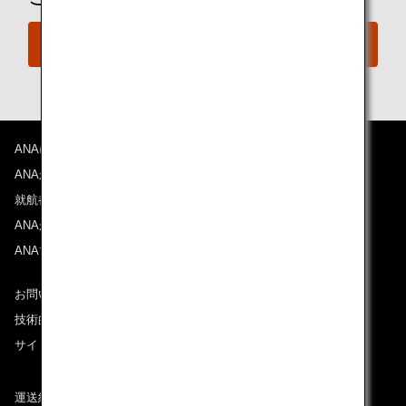
今すぐ予約
ANAについて
ANAからのお知らせ
就航都市
ANAがお約束する体験
ANAマイレージクラブ
お問い合わせ
技術的なお問い合わせ（推奨環境）
サイトマップ
運送約款