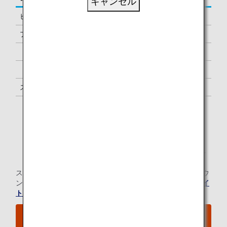
キャンセル
ビジネスクラス
-
プレミアムエコノミー *1
-
「ダイヤモンドサービス」メンバー
1名様 *2
「プラチナサービス」メンバー
1名様 *2
スーパーフライヤーズ会員
1名様 *2
「スター アライアンス・ゴールド」メンバー
1名様 *2
*1.
ANA運航便ご利用時に限ります。
*2.
メンバーご本人様と同一便でご出発の際にラウンジを
ご利用いただけます。
スター アライアンス有料ラウンジ会員のお客様の当空港ラウ
ンジのご利用については、
スター アライアンスのウェブサイ
ト
にてご確認ください。
空港MAPはこちらをご覧ください。