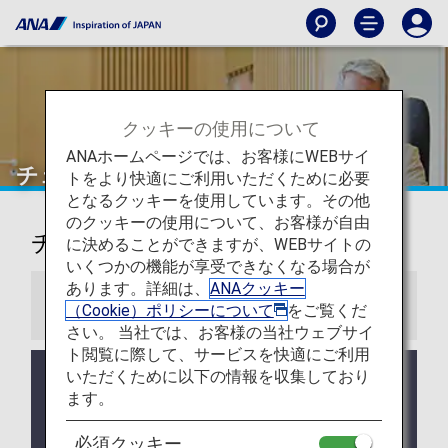
クッキーの使用について
ANAホームページでは、お客様にWEBサイ
チェンナイ
トをより快適にご利用いただくために必要
となるクッキーを使用しています。その他
のクッキーの使用について、お客様が自由
チェンナイ国際空港ラウンジ
に決めることができますが、WEBサイトの
いくつかの機能が享受できなくなる場合が
あります。詳細は、
ANAクッキー
お知らせ
（Cookie）ポリシーについて
をご覧くだ
さい。 当社では、お客様の当社ウェブサイ
ト閲覧に際して、サービスを快適にご利用
いただくために以下の情報を収集しており
ラウンジ所有者がANAではない空港においては事前
告知なくサービス、営業時間が変更する可能性があ
ます。
ります。
必須クッキー