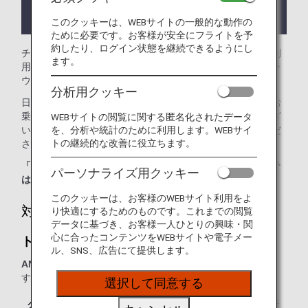
ラウンジが所在する国や州により入室条件に制約が
ある場合があります。
このクッキーは、WEBサイトの一般的な動作の
ために必要です。お客様が安全にフライトを予
約したり、ログイン状態を継続できるようにし
チェンナイ国際空港では、
トラベルクラブ・ラウンジ
をご利
ます。
用いただけます。本ページはANA国際線を利用される際のラ
ウンジ入室基準を記載しております。
分析用クッキー
日本国外の空港にて、ANA国際線から他航空会社国内線にお
乗り継ぎの場合には、ラウンジ入室基準が異なる場合がござ
WEBサイトの閲覧に関する匿名化されたデータ
を、分析や統計のために利用します。WEBサイ
います。入室基準に関しては各運航会社にお問い合わせくだ
トの継続的な改善に役立ちます。
さい。
「ANA SUITE LOUNGE」ご利用券は、こちらのラウンジで
パーソナライズ用クッキー
はご利用いただけません。
このクッキーは、お客様のWEBサイト利用をよ
対象のお客様
り快適にするためのものです。これまでの閲覧
データに基づき、お客様一人ひとりの興味・関
心に合ったコンテンツをWEBサイトや電子メー
トラベルクラブ・ラウンジ：
ル、SNS、広告にて提供します。
ANA便
をご利用の、以下に該当するお客様が対象となりま
す。
選択して同意する
クラス／ステイタス
ご同行者