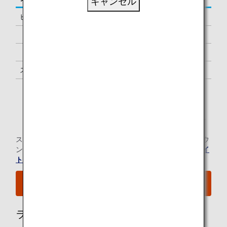
キャンセル
ビジネスクラス
-
「ダイヤモンドサービス」メンバー
1名様 *1
「プラチナサービス」メンバー
1名様 *1
スーパーフライヤーズ会員
1名様 *1
「スター アライアンス・ゴールド」メンバー
1名様 *1
*1.
メンバーご本人様と同一便でご出発の際にラウンジを
ご利用いただけます。
スター アライアンス有料ラウンジ会員のお客様の当空港ラウ
ンジのご利用については、
スター アライアンスのウェブサイ
ト
にてご確認ください。
空港MAPはこちらをご覧ください。
ラウンジ所有者