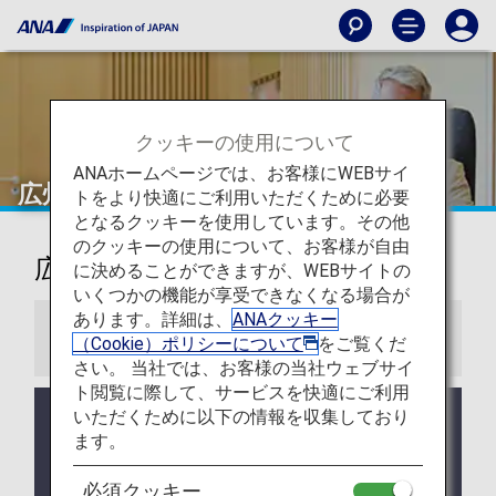
クッキーの使用について
ANAホームページでは、お客様にWEBサイ
広州
トをより快適にご利用いただくために必要
となるクッキーを使用しています。その他
のクッキーの使用について、お客様が自由
広州白雲国際空港ラウンジ
に決めることができますが、WEBサイトの
いくつかの機能が享受できなくなる場合が
あります。詳細は、
ANAクッキー
お知らせ
（Cookie）ポリシーについて
をご覧くだ
さい。 当社では、お客様の当社ウェブサイ
ト閲覧に際して、サービスを快適にご利用
いただくために以下の情報を収集しており
ラウンジ所有者がANAではない空港においては事前
告知なくサービス、営業時間が変更する可能性があ
ます。
ります。
必須クッキー