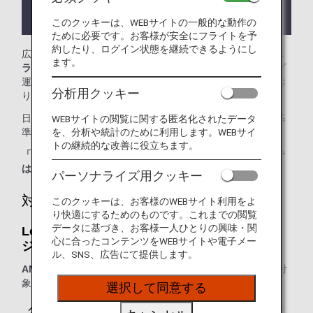
ラウンジが所在する国や州により入室条件に制約が
ある場合があります。
このクッキーは、WEBサイトの一般的な動作の
ために必要です。お客様が安全にフライトを予
約したり、ログイン状態を継続できるようにし
広州白雲国際空港では、
Lounge L35（スターアライアンス
ます。
ラウンジ）
をご利用いただけます。本ページはANAグループ
運航国際線を利用される際のラウンジ入室基準を記載してお
分析用クッキー
ります。
日本国外の空港にてお乗り継ぎの場合には、ラウンジ入室基
WEBサイトの閲覧に関する匿名化されたデータ
を、分析や統計のために利用します。WEBサイ
準が異なる場合がございます。
トの継続的な改善に役立ちます。
「ANA SUITE LOUNGE」ご利用券は、こちらのラウンジで
はご利用いただけません。
パーソナライズ用クッキー
対象のお客様
このクッキーは、お客様のWEBサイト利用をよ
り快適にするためのものです。これまでの閲覧
データに基づき、お客様一人ひとりの興味・関
Lounge L35（スターアライアンスラウン
心に合ったコンテンツをWEBサイトや電子メー
ジ）：
ル、SNS、広告にて提供します。
ANAグループ運航便
をご利用の、以下に該当するお客様が対
象となります。
選択して同意する
クラス／ステイタス
ご同行者