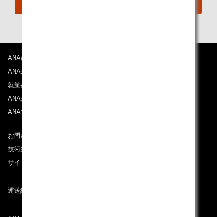
今すぐ予約
ANAについて
ANAからのお知らせ
就航都市
ANAがお約束する体験
ANAマイレージクラブ
お問い合わせ
技術的なお問い合わせ（推奨環境）
サイトマップ
運送約款