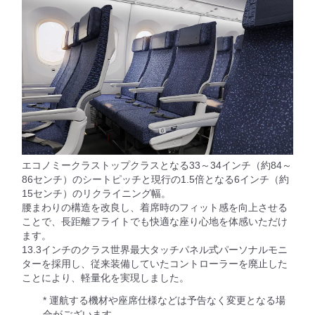
エコノミークラストップクラスとなる33～34インチ（約84～
86センチ）のシートピッチと現行の1.5倍となる6インチ（約
15センチ）のリクライニング幅。
腰まわりの構造を改良し、着席時のフィット感を向上させる
ことで、長距離フライトでも快適な座り心地を体感いただけ
ます。
13.3インチのクラス世界最大タッチパネル式パーソナルモニ
ターを採用し、従来装備していたコントローラーを廃止した
ことにより、軽量化を実現しました。
* 運航する機材や座席仕様などは予告なく変更となる場
合がございます。