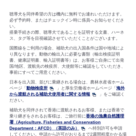
聴導犬を同伴希望の方は機内に無料でお連れいただけます。
必ず予約時、またはチェックイン時に係員へお知らせくださ
い。
搭乗手続きの際、聴導犬であることを証明する文書、ハーネ
ス、タグ等を目視確認させていただくことがございます。
国際線をご利用の場合、補助犬の出入国条件は国や地域によ
り異なります。動物の輸出入に必要な書類（輸出検疫証明
書、健康証明書、輸入証明書等）は、お客様ご自身にて出発
国/地区、渡航先の検疫所、大使館等に確認をしていただき、
事前にすべてご用意ください。
日本を出入国、並びに乗継される場合は、農林水産省ホーム
ページ「
動物検疫所
」と厚生労働省ホームページ「
海外
から渡航される補助犬使用者に関する情報
」をご確認く
ださい。
補助犬を同伴されて香港に渡航されるお客様、または香港で
乗り継ぎをされるお客様は、ご旅行前に
香港の漁農自然護理
署（Agriculture, Fisheries and Conservation
Department：AFCD）（英語のみ）
へ特別許可を申請
してください。申請から許可がおりるまで2週間程度かかる場