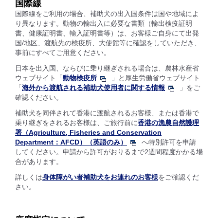
国際線
国際線をご利用の場合、補助犬の出入国条件は国や地域によ
り異なります。動物の輸出入に必要な書類（輸出検疫証明
書、健康証明書、輸入証明書等）は、お客様ご自身にて出発
国/地区、渡航先の検疫所、大使館等に確認をしていただき、
事前にすべてご用意ください。
日本を出入国、ならびに乗り継ぎされる場合は、農林水産省
ウェブサイト「
動物検疫所
」と厚生労働省ウェブサイト
「
海外から渡航される補助犬使用者に関する情報
」をご
確認ください。
補助犬を同伴されて香港に渡航されるお客様、または香港で
乗り継ぎをされるお客様は、ご旅行前に
香港の漁農自然護理
署（Agriculture, Fisheries and Conservation
Department：AFCD）（英語のみ）
へ特別許可を申請
してください。申請から許可がおりるまで2週間程度かかる場
合があります。
詳しくは
身体障がい者補助犬をお連れのお客様
をご確認くだ
さい。