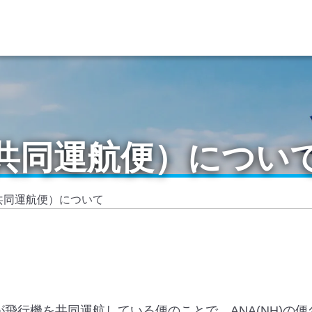
共同運航便）につい
共同運航便）について
飛行機を共同運航している便のことで、ANA(NH)の