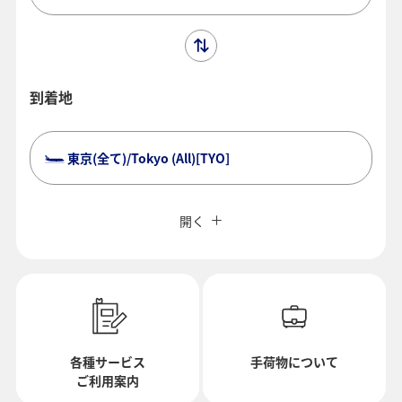
到着地
東京(全て)/Tokyo (All)[TYO]
複数都市で検索
閉じる
エコノミークラス
開く
往復で異なるクラスで検索
運賃タイプ指定なし
ご利用条件
往路出発日および時間帯
各種サービス
手荷物について
ご利用案内