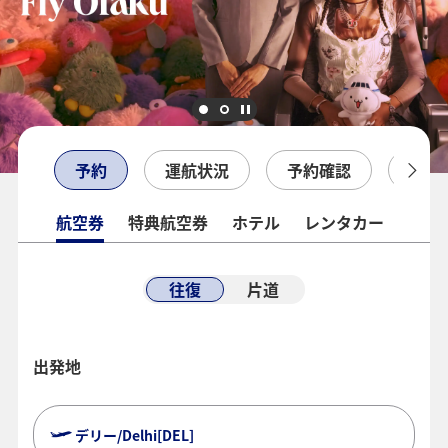
予約
運航状況
予約確認
チェ
航空券
特典航空券
ホテル
レンタカー
往復
片道
出発地
デリー/Delhi[DEL]