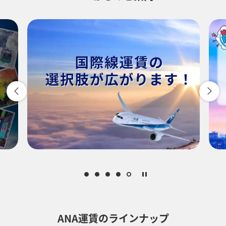
1人
プロモーションコードについて
前後3日の運賃を検索
・表示金額は選択いただいた条件でのもっともおトクな運賃となりま
す。
・表示金額と空席状況は最新ではない場合があります。[検索する]ボタ
ンより最新の空席照会結果をご確認ください。
・「＊」は現在金額が確認できない都市・日付となります。空席照会
結果画面にて最新の情報をご確認ください。
・表示金額には、運賃、
燃油特別付加運賃
、
航空保険特別料金
、その
他の各種税金、料金などが含まれます。発券時に再計算するため、変
動する可能性があります。
ANA運賃のラインナップ
・複数空港がある都市においては、複数空港の中でのおトクな運賃が
表示される場合があります。