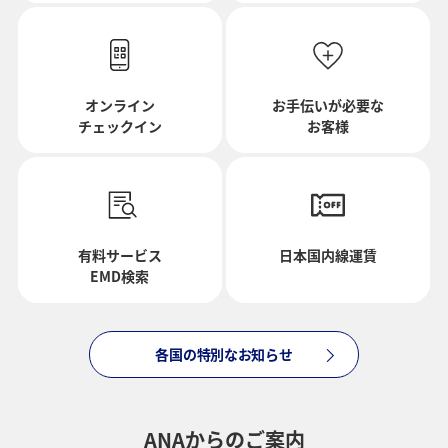
日付を選択
時間帯指定なし
オンライン
お手伝いが必要な
チェックイン
お客様
経由地および乗り継ぎ所要時間を追加する
復路出発日および時間帯
有料サービス
日本国内線運賃
EMD検索
日付を選択
各国の特別なお知らせ
時間帯指定なし
経由地および乗り継ぎ所要時間を追加する
ANAからのご案内