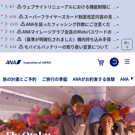
ウェブサイトリニューアルにおける機能制限に
8/7
ついて
スーパーフライヤーズカード制度改定内容の見
6/26
直しに関するご案内
ANAを装ったフィッシング詐欺にご注意くだ
12/25
さい
ANAマイレージクラブ会員のWebパスワードの
8/4
定期的な更新のお願い
（基準が明確化されました）機内持ち込み手荷
7/1
開く
物および身の回り品に関するお願い（2026年7月1日搭乗
モバイルバッテリーの取り扱い変更について
4/14
分より）
（2026年4月24日搭乗分より）
旅の計画とご予約
ご旅行の準備
ANAがお約束する体験
ANA