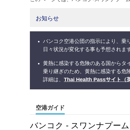
お知らせ
バンコク空港公団の指示により、乗
日々状況が変化する事も予想されま
黄熱に感染する危険のある国からタ
乗り継ぎのため、黄熱に感染する危
詳細は、
Thai Health Passサイ
空港ガイド
バンコク - スワンナプー