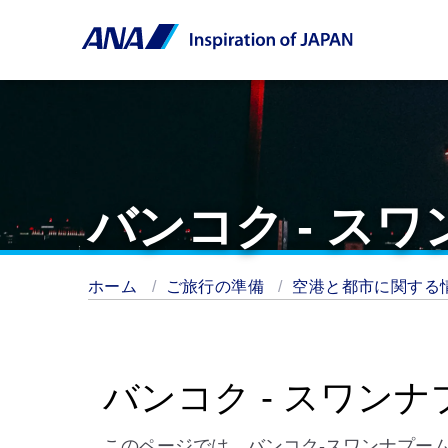
バンコク - ス
ホーム
ご旅行の準備
空港と都市に関する
バンコク - スワン
このページでは、バンコク-スワンナプー