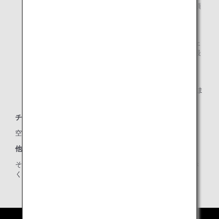
フライト後、マイル積算の確認ができるまで、確認書類
は必ず保管ください。
ご搭乗日より2～3日後でマイルが積算されます。
ANA提携航空会社がANAの便名で運航するコードシェ
ア便の場合、積算マイルが口座に反映されるまでに最
長1か月かかる場合があります。
注: 提携航空会社がANA便名で運航するコードシェア便
ならびに成田-ムンバイ線ご搭乗のお客様はご利用できま
せん。
チェックイン後のマイル登録:
空港チェックインカウンターでお手続きください。
他の便への乗り継ぎ時のマイルの登録:
その都度、経由地の空港チェックインカウンターでお手続き
ください。