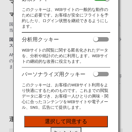
マイル登録
このクッキーは、WEBサイトの一般的な動作の
マイルの積算方法
ために必要です。お客様が安全にフライトを予
約したり、ログイン状態を継続できるようにし
国際線フライトマイルは、ご搭乗区間の基本マイレージと該
ます。
当する予約クラスの積算率を乗じて算出されます。
分析用クッキー
国際線から得られるマイル = 区間基本マイレージ × 予約クラ
スの積算率
WEBサイトの閲覧に関する匿名化されたデータ
ANA提携航空会社のコードシェア便をご利用の場合、マイル
を、分析や統計のために利用します。WEBサイ
の積算率が異なる場合や、マイルが積算されない場合があり
トの継続的な改善に役立ちます。
ます。
パーソナライズ用クッキー
便利な
マイレージ計算機
を使って、フライトで獲得
できるマイル数やANAプレミアムポイントを見積もるこ
このクッキーは、お客様のWEBサイト利用をよ
とができます。
り快適にするためのものです。これまでの閲覧
データに基づき、お客様一人ひとりの興味・関
ANAマイレージクラブアカウント
にログインして、
心に合ったコンテンツをWEBサイトや電子メー
いつでも積算マイルを確認できます。
ル、SNS、広告にて提供します。
運賃別積算率
選択して同意する