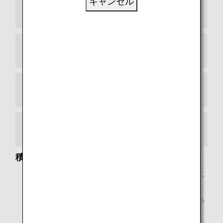
キャンセル
ファーストクラス
ビジネスクラス
プレミアムエコノミー
エコノミークラス
積算対象
ANAマイレージクラブ会員ご本人がご利用になった便に
限り、マイル積算の対象となります。
小児運賃のマイル積算率は、大人運賃同様、航空券の予
約クラスに基づいて計算されます。