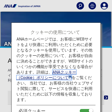
クッキーの使用について
ANAホームページでは、お客様にWEBサイ
ANA国際線
トをより快適にご利用いただくために必要
となるクッキーを使用しています。その他
のクッキーの使用について、お客様が自由
ANA国際線でマイルを貯める
に決めることができますが、WEBサイトの
いくつかの機能が享受できなくなる場合が
ANAマイレージクラブ会員の方は、すべてのANA国際線でマ
あります。詳細は、
ANAクッキー
イルを貯めて、より多くのフライトやアップグレードなどに
（Cookie）ポリシーについて
をご覧くだ
利用できます。
さい。 当社では、お客様の当社ウェブサイ
ト閲覧に際して、サービスを快適にご利用
いただくために以下の情報を収集しており
マイル登録
事後登録
マイレージチャート
ます。
必須クッキー