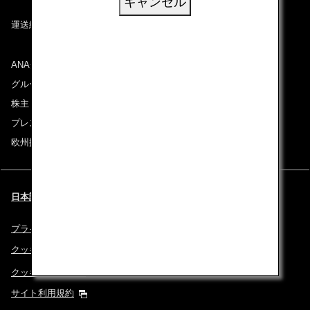
キャンセル
運送約款
ANAグループについて
グループ企業一覧
株主・投資家情報
プレスリリース
欧州採用情報
日本語 | Italy (都市と言語を選択してください)
プライバシーポリシー
クッキーポリシー
クッキー詳細設定
サイト利用規約