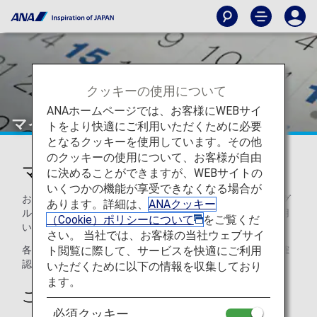
クッキーの使用について
ANAホームページでは、お客様にWEBサイ
マイルの有効期限
トをより快適にご利用いただくために必要
となるクッキーを使用しています。その他
のクッキーの使用について、お客様が自由
マイルの有効期限
に決めることができますが、WEBサイトの
いくつかの機能が享受できなくなる場合が
お客様の口座に積算されたすべてのマイルは、「1～4」のグ
あります。詳細は、
ANAクッキー
ループに分かれ、グループごとに有効期限やマイルをご利用
（Cookie）ポリシーについて
をご覧くだ
いただける特典と各種お手続きが異なります。
さい。 当社では、お客様の当社ウェブサイ
ト閲覧に際して、サービスを快適にご利用
各グループの違いは、「
マイル口座グループとは
」よりご確
認ください。
いただくために以下の情報を収集しており
ます。
ご注意
必須クッキー