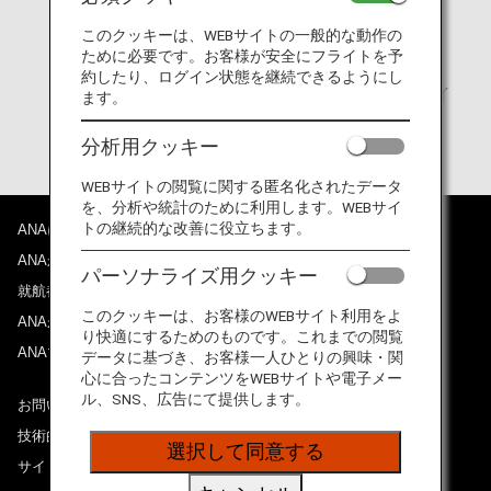
マイルは日本時間で失効します。
このクッキーは、WEBサイトの一般的な動作の
マイルの有効期限内に特典をご利用ください。
ために必要です。お客様が安全にフライトを予
約したり、ログイン状態を継続できるようにし
ANA「ダイヤモンドサービス」メンバー期間中は、マイ
ます。
ルに有効期限はございません。
分析用クッキー
WEBサイトの閲覧に関する匿名化されたデータ
を、分析や統計のために利用します。WEBサイ
トの継続的な改善に役立ちます。
ANAについて
ANAからのお知らせ
パーソナライズ用クッキー
就航都市
このクッキーは、お客様のWEBサイト利用をよ
ANAがお約束する体験
り快適にするためのものです。これまでの閲覧
ANAマイレージクラブ
データに基づき、お客様一人ひとりの興味・関
心に合ったコンテンツをWEBサイトや電子メー
ル、SNS、広告にて提供します。
お問い合わせ
技術的なお問い合わせ（推奨環境）
選択して同意する
サイトマップ