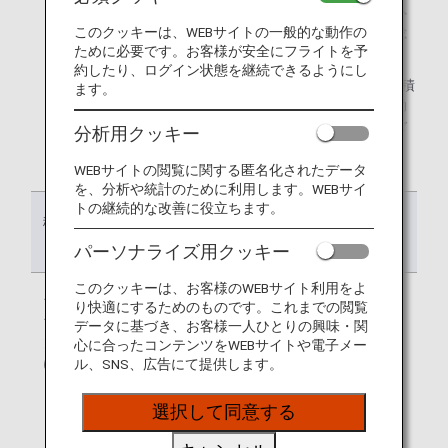
*1.
ライフソリューションサービスとは飛行機の利用以外
このクッキーは、WEBサイトの一般的な動作の
に、買い物など生活におけるさまざまなサービスの総
ために必要です。お客様が安全にフライトを予
称です。
約したり、ログイン状態を継続できるようにし
*2.
一部のキャンペーンではグループ1（通常マイル）に積
ます。
算される場合があります。マイル口座グループ、有効
期限については、各キャンペーンのウェブサイトでご
分析用クッキー
案内いたします。
WEBサイトの閲覧に関する匿名化されたデータ
を、分析や統計のために利用します。WEBサイ
トの継続的な改善に役立ちます。
積算事由
積算されるマイ
有効期限
ル口座グループ
パーソナライズ用クッキー
このクッキーは、お客様のWEBサイト利用をよ
フライト・ライ
グループ1：通
商品・サービス
り快適にするためのものです。これまでの閲覧
フソリューショ
常マイル
を利用した月*の
データに基づき、お客様一人ひとりの興味・関
ンサービス利用
36カ月後の月末
心に合ったコンテンツをWEBサイトや電子メー
による積算
まで
ル、SNS、広告にて提供します。
* ご利用明細に
選択して同意する
おける「ご利用
日」が基準とな