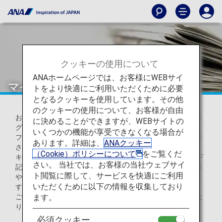
クッキーの使用について
ANAホームページでは、お客様にWEBサイ
マイル口座グループとは
トをより快適にご利用いただくために必要
となるクッキーを使用しています。その他
のクッキーの使用について、お客様が自由
お客様のマイル口座に積算されるマイルは、積算事由により
に決めることができますが、WEBサイトの
グループが分かれます。
いくつかの機能が享受できなくなる場合が
フライトやライフソリューションサービス*1のご利用で積算
あります。詳細は、
ANAクッキー
されるマイルは、グループ1（通常マイル）へ、
（Cookie）ポリシーについて
をご覧くだ
キャンペーンなどで積算されるマイルは、グループ2～4（下
さい。 当社では、お客様の当社ウェブサイ
記参照）のいずれかに積算され*2、グループごとに有効期限
ト閲覧に際して、サービスを快適にご利用
やマイルをご利用いただける特典と各種お手続きが異なりま
いただくために以下の情報を収集しており
すので、内容をご確認のうえご活用ください。
ます。
ご自身のグループごとの保有マイルは
マイル口座残高
よ
りご確認ください。
必須クッキー