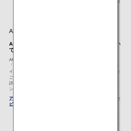
アップグレード特典をご利用の場合、マイル積算はご購
入された航空券の予約クラスに基づいて行います。
ANAアップグレードポイントのご利用
ANAアップグレードポイントでのご利用につい
て
ANA「ダイヤモンドサービス」・「プラチナサービス」・
「ブロンズサービス」各メンバーおよび、ANAスーパーフラ
イヤーズ会員のお客様は、ANAアップグレードポイントでの
ご利用も承ります。
詳しくは、アップグレードポイントとは（ANAプレミアムメ
ンバーサービス）をご確認ください。
アップグレードポイントとは（ANAプレミアムメンバーサー
ビス）
アップグレードポイントのご提供は2026年度のプレミ
アムメンバーならびにスーパーフライヤーズ本会員の
方へのご提供をもって終了いたします。