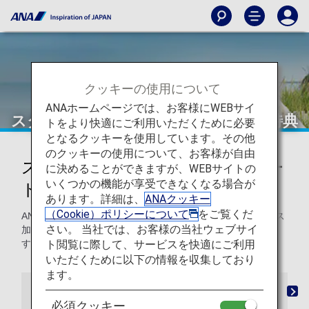
クッキーの使用について
ANAホームページでは、お客様にWEBサイ
スター アライアンスアップグレード特典
トをより快適にご利用いただくために必要
となるクッキーを使用しています。その他
のクッキーの使用について、お客様が自由
スター アライアンスアップグレー
に決めることができますが、WEBサイトの
いくつかの機能が享受できなくなる場合が
ド特典
あります。詳細は、
ANAクッキー
（Cookie）ポリシーについて
をご覧くだ
ANAマイレージクラブ会員は、世界中のスター アライアンス
さい。 当社では、お客様の当社ウェブサイ
加盟航空会社でアップグレードにマイルをご利用になれま
ト閲覧に際して、サービスを快適にご利用
す。
いただくために以下の情報を収集しており
ます。
ご利用条件
必要マイル・ポイントチャート
お
必須クッキー