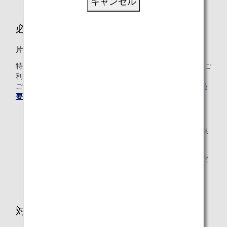
キャンセル
必要マイル数
片道(1区間)12,000マイルから
特典交換に必要なマイル数は、1区間（片道）の距離およびご
利用クラスによって異なります。
ご利用区間の「区間基本マイレージ」をご確認のうえ、「
必
要マイルチャート
」をご確認ください。
ご出発の24時間前までにお申し込みください。
運航会社理由によって、路線や期間、利用座席数の制限
がある場合があります。
あらかじめ特典をご利用になる全区間のご購入済み航空
券（アップグレード前のクラス）をご用意ください。
対象予約クラス