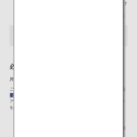
2026年度にご提供したアップグレードポイントは2027
年3月31日までご利用いただけます。
詳しくは
アップグレードポイントのサービス終了につ
いて
をご確認ください。
対象便
必要ポイント数
片道(1区間)4ポイントから
ご利用区間の「区間基本マイレージ」をご確認のうえ、「
必
要アップグレードポイントチャート
」をご確認ください。
アップグレード特典をご利用になる全区間予約済みの航空券
をご購入ください。
ご出発の24時間前までにお申し込みください。
運航会社理由によって、路線や期間、利用座席数の制限
がある場合があります。