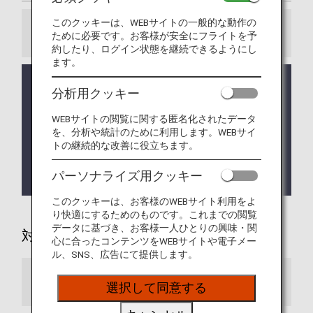
このクッキーは、WEBサイトの一般的な動作の
お知らせ
ために必要です。お客様が安全にフライトを予
約したり、ログイン状態を継続できるようにし
ます。
アップグレードを行う場合、同一予約内のお客様全
分析用クッキー
員が対象になります。お一人様ずつお申し込みの場
合は、各空港のカウンターへお問い合わせくださ
WEBサイトの閲覧に関する匿名化されたデータ
い。
を、分析や統計のために利用します。WEBサイ
トの継続的な改善に役立ちます。
アシアナ航空（OZ）便のご利用は2026年12月16日
（水）ご搭乗分までとなります。詳しくは
アシアナ
パーソナライズ用クッキー
航空との提携終了について
をご確認ください。
このクッキーは、お客様のWEBサイト利用をよ
り快適にするためのものです。これまでの閲覧
データに基づき、お客様一人ひとりの興味・関
対象便
心に合ったコンテンツをWEBサイトや電子メー
ル、SNS、広告にて提供します。
スター アライアンス加盟航空会社
選択して同意する