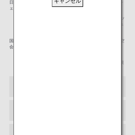
キャンセル
日本国内線：ANAグループ運航便にご搭乗の場合・コードシ
ェア便*にANA便名でご搭乗の場合
* AIRDO、IBEX エアラインズ、オリエンタルエアブリッ
ジ、ソラシドエア、スターフライヤー、日本エアコミュ
ーター、天草エアライン
国際線：ANAグループ運航便・スター アライアンス加盟航空
会社運航便*にご搭乗便の場合
* ミリオンマイラープログラム「Lounge Access Card」
でのご入室の際は、ANAグループ運航便のご搭乗時に限
ります。
ANA「ダイヤモンドサービス」
ANA「プラチナサービス」
ANA「ブロンズサービス」