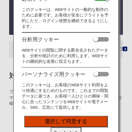
アップグレードポイントのご提供は2026年度のプレ
ミアムメンバーならびにスーパーフライヤーズ本会
このクッキーは、WEBサイトの一般的な動作の
ために必要です。お客様が安全にフライトを予
員の方へのご提供をもって終了いたします。詳しく
約したり、ログイン状態を継続できるようにし
は
アップグレードポイントのサービス終了について
ます。
をご確認ください。
分析用クッキー
会員ステイタスから調べる
ANAカード プレミア
WEBサイトの閲覧に関する匿名化されたデータ
を、分析や統計のために利用します。WEBサイ
トの継続的な改善に役立ちます。
パーソナライズ用クッキー
対象のお客様
このクッキーは、お客様のWEBサイト利用をよ
り快適にするためのものです。これまでの閲覧
プレミアムメンバー、スーパーフライヤーズ会員、ミリオン
データに基づき、お客様一人ひとりの興味・関
マイラープログラム「Lounge Access Card」をお持ちのお客
心に合ったコンテンツをWEBサイトや電子メー
様、スター アライアンス・ゴールドメンバー
ル、SNS、広告にて提供します。
ミリオンマイラープログラムとは
選択して同意する
スター アライアンス・ゴールドメンバーの特典