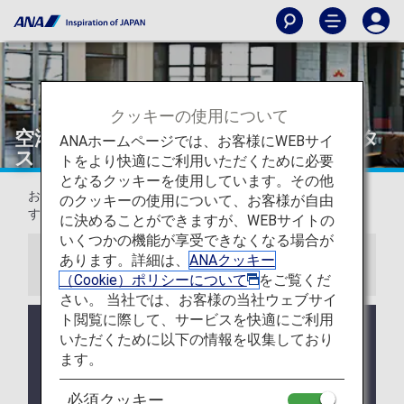
クッキーの使用について
空港ラウンジご利用基準：会員ステイタ
ANAホームページでは、お客様にWEBサイ
ス
トをより快適にご利用いただくために必要
となるクッキーを使用しています。その他
お客様それぞれによりご利用になれるラウンジが異なりま
のクッキーの使用について、お客様が自由
す。下記より該当の項目をご確認ください。
に決めることができますが、WEBサイトの
いくつかの機能が享受できなくなる場合が
あります。詳細は、
ANAクッキー
お知らせ
（Cookie）ポリシーについて
をご覧くだ
さい。 当社では、お客様の当社ウェブサイ
ト閲覧に際して、サービスを快適にご利用
2028年4月よりANAスーパーフライヤーズカードの
いただくために以下の情報を収集しており
サービスリニューアルを実施いたします。
ます。
詳しくは
ANAスーパーフライヤーズカードの制度変
更
をご確認ください。
必須クッキー