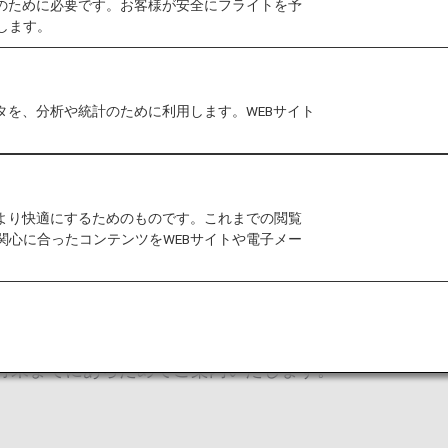
作のために必要です。お客様が安全にフライトを予
します。
タを、分析や統計のために利用します。WEBサイト
をより快適にするためのものです。これまでの閲覧
関心に合ったコンテンツをWEBサイトや電子メー
イヤーズカードの制度改定に関し、多くのお客様よりご
ています。
り、お詫び申し上げます。
9月末までにあらためてご案内いたします。