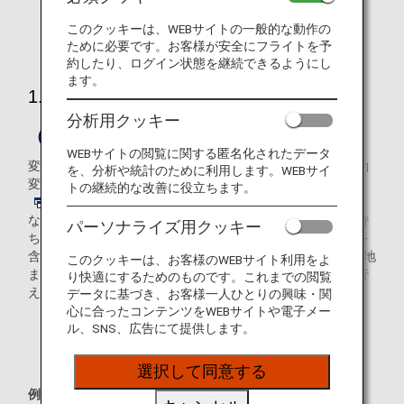
このクッキーは、WEBサイトの一般的な動作の
国際線と同一旅程の場合はこの限りではありません。
ために必要です。お客様が安全にフライトを予
約したり、ログイン状態を継続できるようにし
ます。
1.変更
分析用クッキー
（1）旅行開始前
WEBサイトの閲覧に関する匿名化されたデータ
変更前と変更後の運賃差額と、運賃ごとに定める所定の予約
を、分析や統計のために利用します。WEBサイ
変更手数料*1を申し受けます。（
手数料についてはこちら
トの継続的な改善に役立ちます。
）
なお往復旅程や乗り換え（経由地利用）旅程のご予約をお持
パーソナライズ用クッキー
ちの場合、一区間のみの変更であっても、変更をしない便を
含めて1つの予約記録全体に対して再計算を行います。到着地
このクッキーは、お客様のWEBサイト利用をよ
までの全区間に対して取り直しが出来ない場合は再計算を行
り快適にするためのものです。これまでの閲覧
えず、予約変更ができません。
データに基づき、お客様一人ひとりの興味・関
心に合ったコンテンツをWEBサイトや電子メー
ル、SNS、広告にて提供します。
*1.
予約変更手数料の設定がない運賃もあります。
選択して同意する
例