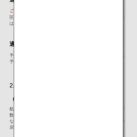
旅行開始日に有効な運賃額が変更を行う
ご購入日において、
区間に対して適用となります。（往路搭乗日、復路搭乗日に
はそれぞれの予約クラス・シーズナリティが適用されます）
適用される予約変更手数料
予約変更前の搭乗日と変更操作日間の搭乗前日数に相当する
予約変更手数料が適用されます。
2.払い戻し
（1）旅行開始前
航空券の取消に伴う手数料として、運賃ごとに定める取消手
数料を申し受けます。（
手数料についてはこちら
）
なお一部区間の払い戻しは承りません。予約記録全体を払い
戻し後、ご利用区間を新規にご購入ください。