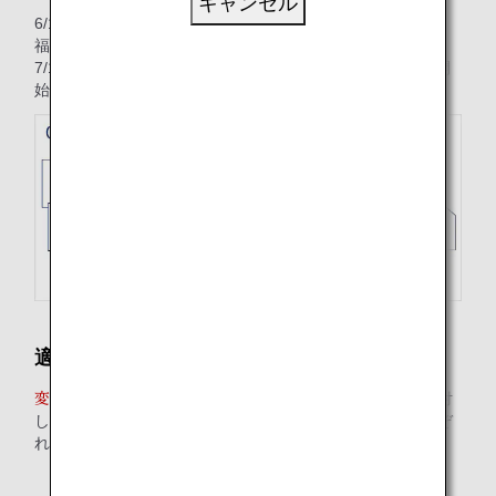
キャンセル
6/1に往路（7/1 ANA253 羽田-福岡）、復路（10/3 ANA258
福岡-羽田）のスタンダードを往復でご購入。
7/1に往復便を変更する場合、変更日（7/1）において旅行開
始日（7/3）に有効な運賃額が適用されます。
適用される運賃額
、旅行開始日に有効な運賃額が旅程全体に対
変更日において
して適用となります。（往路搭乗日、復路搭乗日にはそれぞ
れの予約クラス・シーズナリティが適用されます）