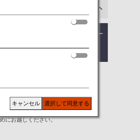
ミアムクラス」・「普通席」から、「ファー
表記変更に伴うサービスの変更はござい
キャンセル
選択して同意する
めにお越しください。