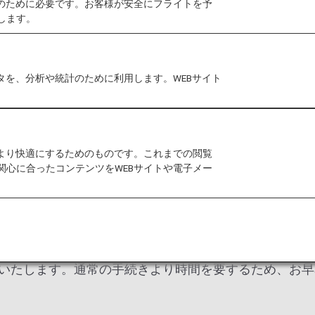
作のために必要です。お客様が安全にフライトを予
します。
から、日本国内線の予約検索画面での表記を従来の「プレ
タを、分析や統計のために利用します。WEBサイト
・「エコノミークラス」へ変更いたしました。なお、当
をより快適にするためのものです。これまでの閲覧
関心に合ったコンテンツをWEBサイトや電子メー
料金をいただきます。
いたします。通常の手続きより時間を要するため、お早