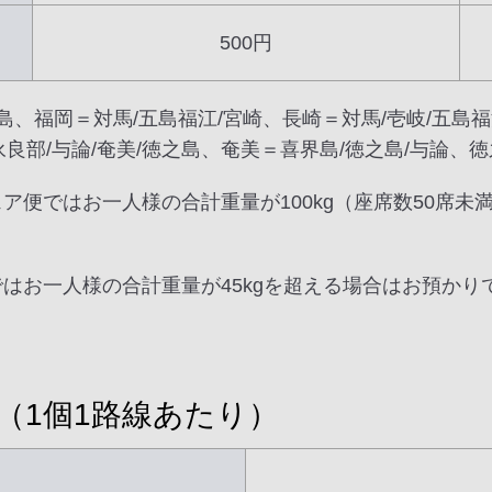
500円
島、福岡＝対馬/五島福江/宮崎、長崎＝対馬/壱岐/五島福
永良部/与論/奄美/徳之島、奄美＝喜界島/徳之島/与論
ア便ではお一人様の合計重量が100kg（座席数50席未
ではお一人様の合計重量が45kgを超える場合はお預かり
（1個1路線あたり）