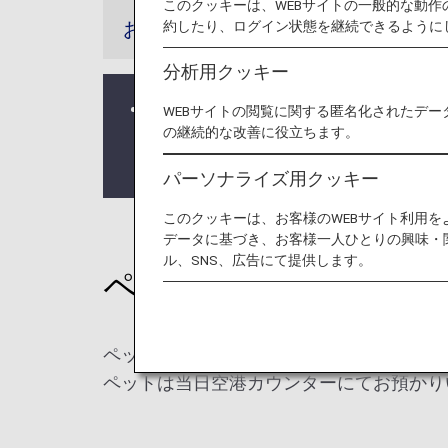
このクッキーは、WEBサイトの一般的な動
約したり、ログイン状態を継続できるように
お知らせ
分析用クッキー
2026年5月19日以降のご搭乗分
WEBサイトの閲覧に関する匿名化されたデー
の継続的な改善に役立ちます。
ストクラス（プレミアムクラス）」
ません。
パーソナライズ用クッキー
このクッキーは、お客様のWEBサイト利用
データに基づき、お客様一人ひとりの興味・
ル、SNS、広告にて提供します。
ペット料金
ペットと一緒にご旅行の場合、別途ペット
ペットは当日空港カウンターにてお預かり