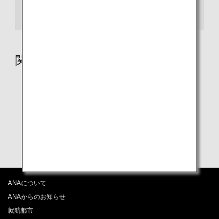
那覇空港3階
関連ページ
妊娠中のお客様
小さなお子様をお連れのお客様
お子様のみでご利用のお客様
ご高齢のお客様向けサポートについて
ANAについて
ANAからのお知らせ
就航都市