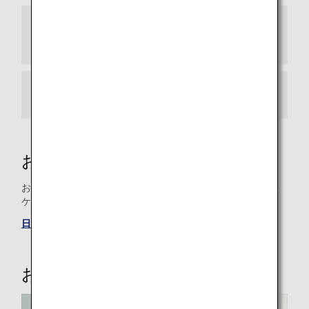
お客様ご自身による確認事項ならびに事前準
備について
空港でのペットお預かりの流れ
お問い合わせ先
お預けするペットケージの縦・横・高さのサイズと、ペット
ケージとペットを合わせた総重量を事前にご確認ください。
日本または米国の予約・案内センター
お手伝いの必要なお客様へ