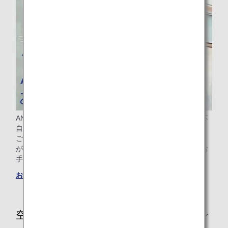
ANAグループでは、病気やけが・障がいによりおからだが不
自由なお客様、その他のお手伝いが必要なお客様（妊娠中・
ご高齢・小さなお子様連れ・お子様一人旅・ペット同伴）
が、安心して快適な空の旅をお楽しみいただけますよう、お
手伝いさせていただきます。
お手伝いが必要なお客様へのご案内
空港別お手伝いが必要なお客様専用カウン