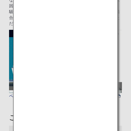
因が、ペット自身の健康状態や体質等（気圧・温度・湿度・
騒音による影響を含む）、ペット自身の固有の性質にある場
合、もしくは、梱包の不備等にある場合は免責とさせていた
だきます。
ペット・動物の輸送環境
ご利用事項