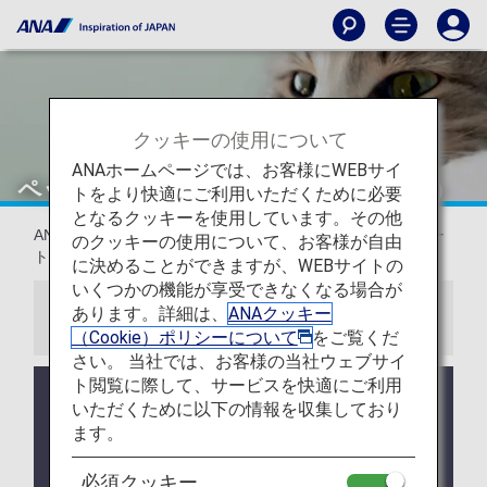
クッキーの使用について
ANAホームページでは、お客様にWEBサイ
ペットをお連れのお客様（日本国内線）
トをより快適にご利用いただくために必要
となるクッキーを使用しています。その他
ANAでは家族の一員である大切なペットと一緒の旅をサポー
のクッキーの使用について、お客様が自由
トいたします。
に決めることができますが、WEBサイトの
いくつかの機能が享受できなくなる場合が
あります。詳細は、
ANAクッキー
お知らせ
（Cookie）ポリシーについて
をご覧くだ
さい。 当社では、お客様の当社ウェブサイ
ト閲覧に際して、サービスを快適にご利用
ANAでは、5月1日から10月31日の期間にペットケ
いただくために以下の情報を収集しており
ージに保冷剤、給水器を取り付けるサービスを行っ
ます。
ております。ただしANA貸し出し用のペット給水器
は数に限りがございます。お客様ご自身でご用意い
必須クッキー
ただきますよう、ご協力のほど宜しくお願いいたし