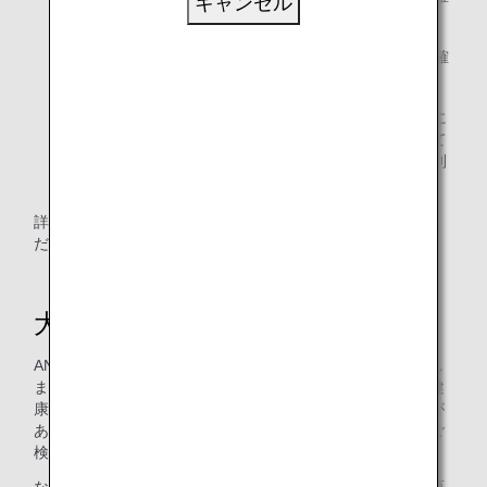
キャンセル
認ください。
空港の貨物窓口については、
空港・営業拠点
をご確
認ください。
おからだの不自由なお客様に付き添われる、公的機関に
て認定された盲導犬、聴導犬、介助犬などにつきまして
は上記取り扱いとは異なり、お客様のご同伴としてご利
用いただくことができます。
詳細は「
身体障がい者補助犬をお連れのお客様
」をご確認く
ださい。
大切なお知らせ
ANAでは大切なペットが快適に過ごせるよう十分配慮いたし
ますが、日常生活とは大きく異なる輸送環境は、ペットの健
康状態に様々な影響を与え、衰弱、もしくは死傷することが
あります。必ず事前に注意事項をご確認いただき、十分にご
検討のうえ、ご利用ください。
なお、当該運送中に発生したペットの死傷について、その原