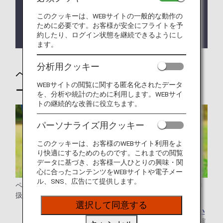
ます。
このクッキーは、WEBサイトの一般的な動作の
日本エアコミューター運航便、天草エアライン運航
ために必要です。お客様が安全にフライトを予
約したり、ログイン状態を継続できるようにし
便をご利用の際は各種取り扱いが異なります。
ます。
分析用クッキー
ペットをお連れのお客様向けサポ
WEBサイトの閲覧に関する匿名化されたデータ
ートについて
を、分析や統計のために利用します。WEBサイ
トの継続的な改善に役立ちます。
パーソナライズ用クッキー
このクッキーは、お客様のWEBサイト利用をよ
り快適にするためのものです。これまでの閲覧
データに基づき、お客様一人ひとりの興味・関
心に合ったコンテンツをWEBサイトや電子メー
ル、SNS、広告にて提供します。
ペットのみを航空貨物として輸送（別送）する場合は、取り
扱いが異なります。
選択して同意する
ペットのみを航空貨物として輸送については、
貨物扱い
の動物（ペット）輸送について（日本国内）
をご確