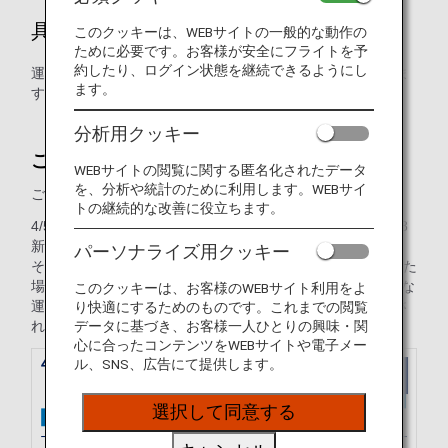
具体例
このクッキーは、WEBサイトの一般的な動作の
ために必要です。お客様が安全にフライトを予
約したり、ログイン状態を継続できるようにし
運賃計算ルールおよび運賃適用基準日の具体例をご紹介しま
ます。
す。
分析用クッキー
ご購入時
WEBサイトの閲覧に関する匿名化されたデータ
を、分析や統計のために利用します。WEBサイ
ご購入日にて、旅行開始日に有効な運賃が適用されます。
トの継続的な改善に役立ちます。
4/5に往路（4/10 ANA51 羽田-新千歳）、復路（4/30 ANA58
新千歳-羽田）のフレックスを往復で購入。
パーソナライズ用クッキー
その後、4月搭乗分の運賃額に対して4/12に値上げを行なった
場合でも、ご購入日（4/5）にて旅行開始日（4/10）に有効な
このクッキーは、お客様のWEBサイト利用をよ
運賃額が往復ともに適用されるため、復路の運賃額は変更さ
り快適にするためのものです。これまでの閲覧
れません。
データに基づき、お客様一人ひとりの興味・関
心に合ったコンテンツをWEBサイトや電子メー
ル、SNS、広告にて提供します。
選択して同意する