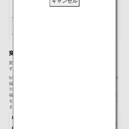
キャンセル
変更時（旅行開始前）
変更日にて、旅行開始日に有効な運賃が全旅程に適用されま
す。
5/25に往路（7/1 ANA253 羽田‐福岡）、復路（10/3 ANA258
福岡‐羽田）をフレックスを往復で購入。
7/1に往路（7/3 ANA253 羽田‐福岡）、復路（10/4 ANA258
福岡－羽田）へ予約便の変更を行った場合、往復ともに変更
を行う日（=7/1）にて旅行開始日に有効な運賃額を適用され
ます。