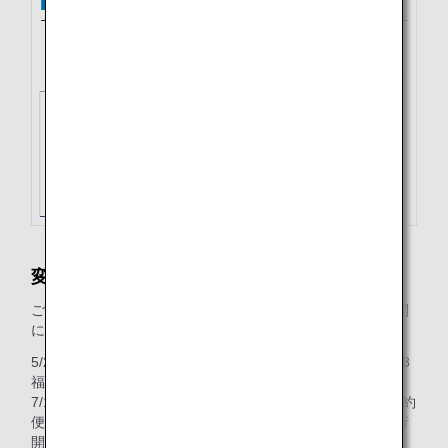
変更時（旅行開始後）
ご購入日にて、旅行開始日に有効な運賃額が変更を行う区間
に対して適用となります。
5/25に往路（7/1 ANA253 羽田-福岡）、復路（10/3 ANA258
福岡-羽田）のフレックスを往復で購入。
7/1往路搭乗後、7/3に復路（10/4 ANA258 福岡-羽田）へ予約
便の変更を行った場合、復路はご購入日（5/25）にて、旅行
開始日（7/1）に有効な運賃が適用されます。