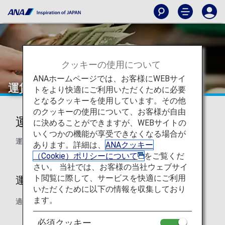
クッキーの使用について
ANAホームページでは、お客様にWEBサイ
運賃計算ルールについて（日本国内線）
トをより快適にご利用いただくために必要
となるクッキーを使用しています。その他
のクッキーの使用について、お客様が自由
運賃計算ルールについて
に決めることができますが、WEBサイトの
いくつかの機能が享受できなくなる場合が
運賃計算ルールと運賃適用基準日についてご案内します。
あります。詳細は、
ANAクッキー
（Cookie）ポリシーについて
をご覧くだ
さい。 当社では、お客様の当社ウェブサイ
ト閲覧に際して、サービスを快適にご利用
運賃適用基準日について
いただくために以下の情報を収集しており
ます。
適用基準はご購入時、変更時などにより異なります。
必須クッキー