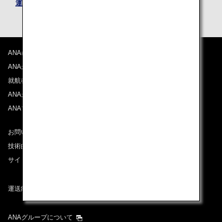
運賃規則
ANAについて
ANAからのお知らせ
就航都市
ANAがお約束する体験
ANAマイレージクラブ
お問い合わせ
技術的なお問い合わせ（推奨環境）
サイトマップ
運送約款
ANAグループについて