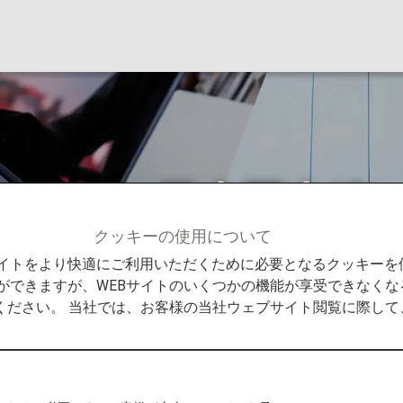
ついて（日本国内線
クッキーの使用について
て（日本国内線）
Bサイトをより快適にご利用いただくために必要となるクッキー
ができますが、WEBサイトのいくつかの機能が享受できなくな
ください。 当社では、お客様の当社ウェブサイト閲覧に際し
ます。
インターネット空席待ちについてはこちら
をご確
ルタイムに確認できます。