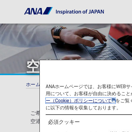
空港空席待ちに
ホーム
ご利用ガイド
空港空席待ちについ
ANAホームページでは、お客様にWE
用について、お客様が自由に決めること
ー（Cookie）ポリシーについて
をご覧
に以下の情報を収集しております。
ご希望の便が満席の場合、空席待ちを承り
空港空席待ちの状況は、オンラインでリア
必須クッキー