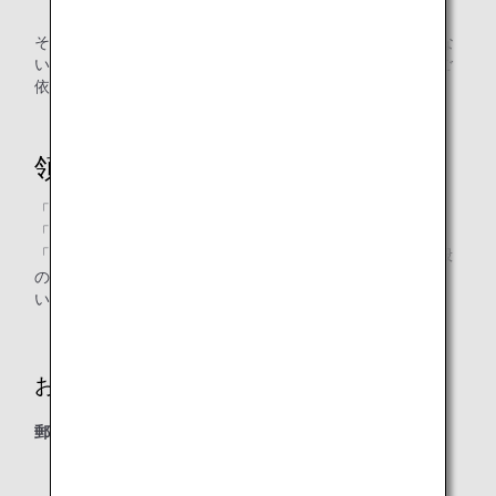
ください）
その他にも「領収書Web表示サービス」をご利用いただけな
い場合があります。その場合は、領収書申請フォームからご
依頼を承ります。
領収書申請フォーム
「領収書Web表示サービス」がご利用いただけない場合は、
「領収書申請フォーム」にて領収書発行依頼を承ります。
「ANAマイレージクラブ会員のお客様」ボタンまたは「一般
のお客様」ボタンより「領収書フォーム」にお進みくださ
い。
お届けについて
郵送または、eメールが選択可能です。
eメール
予約記録に登録のeメールアドレスにお送りいたしま