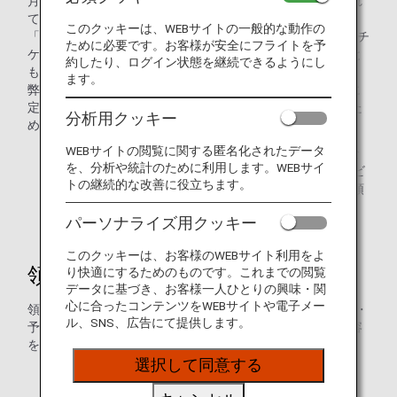
月日（実搭乗日）」も必要となりますので、旅程が記載され
ている「航空券明細」もあわせて保管ください。
このクッキーは、WEBサイトの一般的な動作の
「航空券明細」に旅程の記載が無い場合、「搭乗券」、「eチ
ために必要です。お客様が安全にフライトを予
ケットお客様控え」を実搭乗日が記載された書面とすること
約したり、ログイン状態を継続できるようにし
も可能です。
ます。
弊社の航空運送事業は、消費税法施行令第70条の11第4号に
定める適格簡易請求書の交付が認められる事業に該当するた
分析用クッキー
め、発行する領収書は「適格簡易請求書」になります。
WEBサイトの閲覧に関する匿名化されたデータ
* なお、ANA適格請求書発行事業者登録番号の記載がな
を、分析や統計のために利用します。WEBサイ
い領収書をお持ちのお客様は、「領収書Web表示サービ
トの継続的な改善に役立ちます。
ス」をご利用いただくことで、登録番号が記載された領
収書を表示することが可能です。
パーソナライズ用クッキー
このクッキーは、お客様のWEBサイト利用をよ
領収書発行について
り快適にするためのものです。これまでの閲覧
データに基づき、お客様一人ひとりの興味・関
心に合ったコンテンツをWEBサイトや電子メー
領収書発行につきまして、2024年2月1日以降、全国の空港・
ル、SNS、広告にて提供します。
予約案内センターでの取り扱いを見直しており、下記の内容
を承ることはできなくなりました。
選択して同意する
複数枚の領収書を1枚の領収書にまとめること