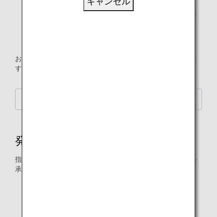
キャンセル
1枚の領収書を複数枚の領収書に分けること
* 往復で購入いただいた航空券の領収書は、往復分での
発行となります。片道ずつの発行は承れません。
領収した金額と異なる金額で領収書を発行すること
お客様にはご不便をおかけいたしますが、何卒ご理解賜りま
すようお願いいたします。
領収書Web表示サービス
発行対象
指定の場所でご購入いただいた場合にANAで領収書の発行を
承ります。
ANAアプリ
ANAウェブサイト