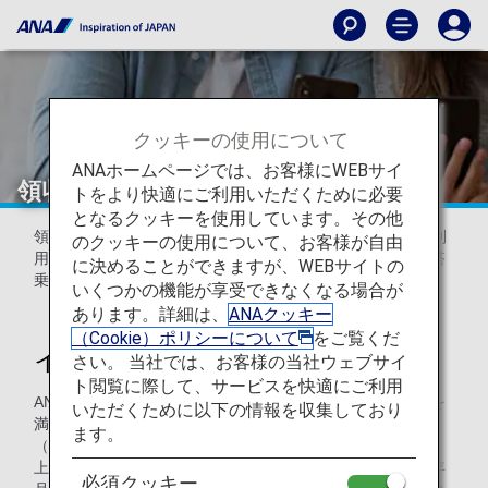
クッキーの使用について
ANAホームページでは、お客様にWEBサイ
領収書について（日本国内線）
トをより快適にご利用いただくために必要
となるクッキーを使用しています。その他
領収書の発行方法および、「領収書Web表示サービス」の利
のクッキーの使用について、お客様が自由
用方法に関するご案内です。以下ご案内は2026年5月19日搭
に決めることができますが、WEBサイトの
乗分以降に適用されます。
いくつかの機能が享受できなくなる場合が
あります。詳細は、
ANAクッキー
（Cookie）ポリシーについて
をご覧くだ
インボイス制度について
さい。 当社では、お客様の当社ウェブサイ
ト閲覧に際して、サービスを快適にご利用
ANAアプリ・ANAウェブサイトではインボイス制度の要件を
いただくために以下の情報を収集しており
満たした領収書の表示が可能です。
ます。
（ANA適格請求書発行事業者登録番号：T1010401099027）
上記領収書をお求めの方は、「課税資産の譲渡等を行った年
必須クッキー