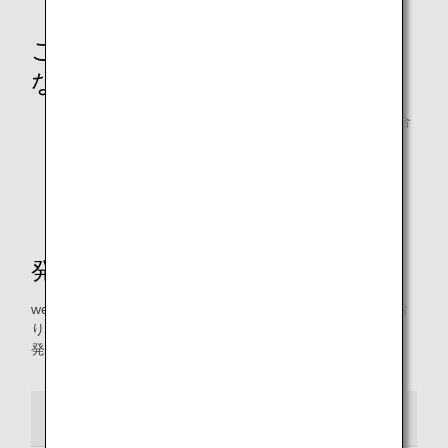
ご購入店舗にお問い合わせが必要
なケース
旅行代理店などANAの窓口以外でご購入いただいた場合
他航空会社発行の連帯運送航空券
日本国内ツアー商品
発行期間・方法
webで表示する「領収書Web表示サービス」をご用意してお
ります。
発行方法により期間や回数が異なります。
領収書Web表示サービス