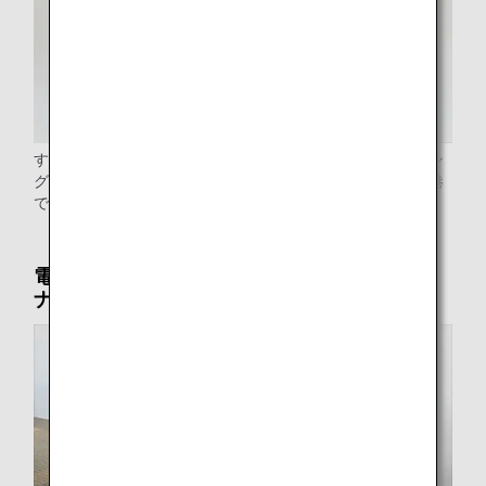
すべての空港で車いすをご用意しております。リクライニン
グ可能な車いすや、車いすのまま昇降できる車を一部の空港
でご用意しております。
電動カートサービス（羽田空港第2旅客ターミ
ナル限定）