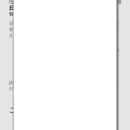
日本交通サポートタクシー
羽田空港をご利用のお客様
日本交通のサポートタクシーをご利用いただくと、お客様が
安心してご利用できるよう経験豊富なドライバーが送迎に加
え、空港内の付き添いサービスを承ります。
* 日本エアコミューター・天草エアラインとの共同運航
便、および帯広空港・北九州空港・壱岐空港・羽田空港
第1ターミナルの発着便は乗継便を含め対象外。
* 送迎料金の他に、別途空港内付き添いサービス料金が
かかります。
詳細・お申し込みは
日本交通のホームページ
をご確認く
ださい。
ご利用時のご注意