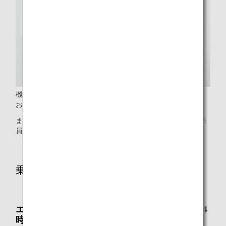
機内でのお手荷物の収納のお手伝いをさせていただきます。
お気軽に客室乗務員に声をおかけください。
また、何かお困りのことやご希望がありましたら、客室乗務
員までご相談ください。
乗り継ぎ空港・到着空港で
エアポートサポート：お電話で要予約（出発24
時間前まで）