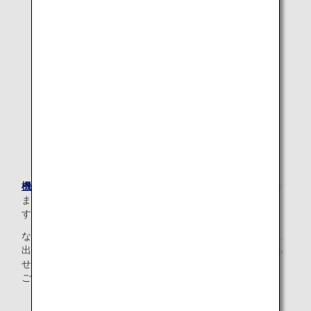
機内持ち込みサイズ
を超える歩行器は、客室への収納ができ
ません。搭乗手続き時にカウンターにてお預かりいたしま
す。
なお、空港内での移動用の歩行車（ハンディウォーク）貸し
出しも行っております。ご希望される場合は係員までお知ら
せください。（貸し出し歩行車は数に限りがありますので、
ご希望に添えない場合もございます。）