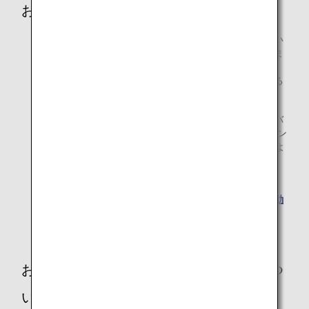
お客様の車いすについて
お客様の車いすは、機内にお預かりするスペースがない
ため、搭乗手続き時にカウンターにてお預かりいたしま
す。カウンターより空港用の車いすでご案内いたしま
す。ご自身の車いすを飛行機出入り口までご希望される
場合は係員までお知らせください。
電動車いすのご利用は、ご予約の際にサイズ、重量、バ
ッテリーの種類*をお知らせください。また、空港カウン
ターには出発時刻の60分前までにお越しくださいますよ
うお願いいたします。
* 電動車いす用リチウムイオンバッテリーのお預かり・
持ち込みは、法令による制限があります。旅行前に
電動
車いす用予備バッテリー
をご覧ください。
お客様の歩行器（シルバーカーなど）につ
いて