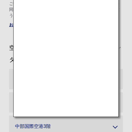
ご高齢・小さなお子様連れ・お子様のみでのご旅行・ペット
同伴）が、安心して快適な空の旅をお楽しみいただけますよ
う、お手伝いさせていただきます。
お手伝いが必要なお客様へのご案内
空港別お手伝いが必要なお客様専用カウン
ター
羽田空港2階
新千歳空港2階
中部国際空港3階