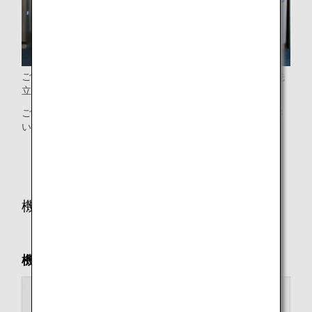
ご高齢で、お手伝いの必要なお客様は、その他のお客様に先
立って搭乗のご案内をいたします。
ご希望のお客様は、お早めに搭乗口係員までお知らせくださ
い。
* 運航状況により実施できない場合がございます。
機内で
機内用車いす貸し出し