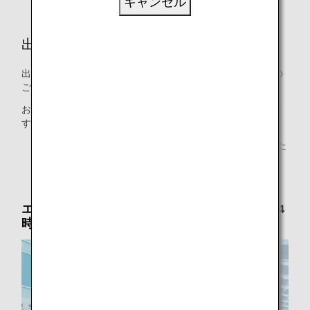
キャンセル
出発空港で
出発時に搭乗口までのご案内や到着時のお出迎えの方までの
ご案内など、必要なお手伝いを伺います。
お見送りの方に搭乗口までお付き添いいただくことができま
すので、ご希望のお客様は空港係員にお知らせください。
* 搭乗口までのお付き添いは、保安上1名様とさせていた
だきます。
エアポートサポート：お電話で要予約（出発24
時間前まで）