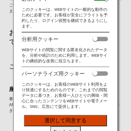
ご高齢のお客様が安心してご旅行いただけますよう、さまざ
このクッキーは、WEBサイトの一般的な動作の
まな場面でご要望に応じたお手伝いをいたします。
ために必要です。お客様が安全にフライトを予
約したり、ログイン状態を継続できるようにし
ます。
お申し込み方法・お手続きについ
分析用クッキー
て
WEBサイトの閲覧に関する匿名化されたデータ
を、分析や統計のために利用します。WEBサイ
トの継続的な改善に役立ちます。
ご出発前の事前準備
パーソナライズ用クッキー
このクッキーは、お客様のWEBサイト利用をよ
座席指定について
り快適にするためのものです。これまでの閲覧
データに基づき、お客様一人ひとりの興味・関
事前座席指定可能な運賃にてご購入時、ANAウェブサイト、
心に合ったコンテンツをWEBサイトや電子メー
ANA予約・案内センターにて座席をご指定いただくことがで
ル、SNS、広告にて提供します。
きます。
* 機材変更、その他やむを得ない理由により、予告なし
選択して同意する
に座席が変更になる場合があります。