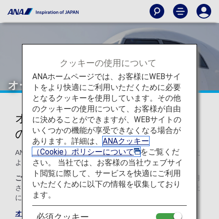
クッキーの使用について
ANAホームページでは、お客様にWEBサイ
オーストリア航空（OS）
トをより快適にご利用いただくために必要
となるクッキーを使用しています。その他
のクッキーの使用について、お客様が自由
オーストリア航空のコードシェア
に決めることができますが、WEBサイトの
いくつかの機能が享受できなくなる場合が
のご案内
あります。詳細は、
ANAクッキー
（Cookie）ポリシーについて
をご覧くだ
ANAとのコードシェア便のサービスは以下のとおり運航会社
さい。 当社では、お客様の当社ウェブサイ
より提供されます。
ト閲覧に際して、サービスを快適にご利用
ご注意
コードシェア便は通例、運航会社の規約や条件が適用
いただくために以下の情報を収集しており
されます。詳細については、ご予約時、もしくは各運航会社
ます。
に直接お問い合わせください。
オーストリア航空のサイト
必須クッキー