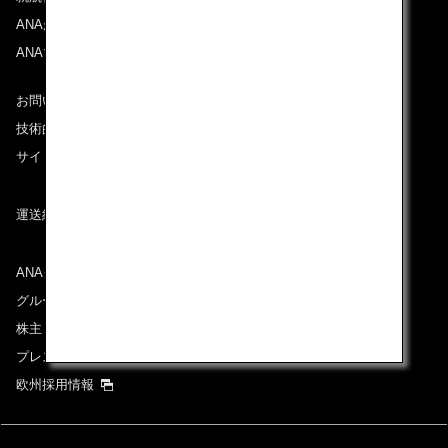
ANAがお約束する体験
ANAマイレージクラブ
お問い合わせ
技術的なお問い合わせ（推奨環境）
サイトマップ
運送約款
ANAグループについて
グループ企業一覧
株主・投資家情報
プレスリリース
欧州採用情報