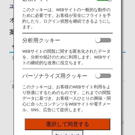
コードシェア便一覧
このクッキーは、WEBサイトの一般的な動作の
ために必要です。お客様が安全にフライトを予
オーストリア航空（OS）のフライトのご
約したり、ログイン状態を継続できるようにし
ます。
案内
分析用クッキー
サービス
説明
WEBサイトの閲覧に関する匿名化されたデータ
を、分析や統計のために利用します。WEBサイ
チェックイン
オーストリア航空（OS）のチェックイ
トの継続的な改善に役立ちます。
ンカウンターでの手続きとなります。
出発ターミナルはお客様のeチケット
パーソナライズ用クッキー
でご確認ください。
運航会社
オーストリア航空とコードシェア便を
このクッキーは、お客様のWEBサイト利用をよ
運航する下記の航空会社の場合もあり
り快適にするためのものです。これまでの閲覧
データに基づき、お客様一人ひとりの興味・関
ます。
心に合ったコンテンツをWEBサイトや電子メー
ユーロウィングス・ヨーロッパ / ブラ
ル、SNS、広告にて提供します。
ーテンズ・リージョナル・エアウェイ
ズ / エア バルティック / エア ドロミテ
ィ / ヘルヴェティック・エアウェイズ /
選択して同意する
ルフトハンザドイツ航空 / ブリュッセ
ル航空 / スイス・インターナショナ