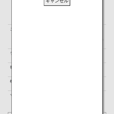
キャンセル
ル・エアラインズ / ルフトハンザシテ
ィ航空 / エーデルワイス航空
サービスは、オーストリア航空の運航
便と異なる場合があります。
ご利用便名の確認
搭乗券はオーストリア航空便名（OS）
で表示されます。空港内の案内表示
は、NH・OS両便名またはOS便名のみ
で表示されます。
ラウンジのご利用
ラウンジのご利用については
ラウンジ
のご案内
をご覧ください
客室乗務員
オーストリア航空の客室乗務員が乗務
します。
機内サービス
オーストリア航空のサービス基準に準
じます。
マイル積算
ANAマイレージクラブ
か提携航空会社
のプログラムかいずれかをお選びくだ
さい。