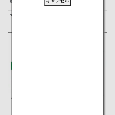
キャンセル
機内サービス
エバー航空のサービス基準に準じま
す。
マイル積算
ANAマイレージクラブ
か提携航空会社
のプログラムかいずれかをお選びくだ
さい。