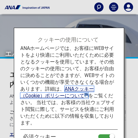
クッキーの使用について
ANAホームページでは、お客様にWEBサイ
エバー航空（BR）
トをより快適にご利用いただくために必要
となるクッキーを使用しています。その他
のクッキーの使用について、お客様が自由
エバー航空のコードシェアのご案
に決めることができますが、WEBサイトの
いくつかの機能が享受できなくなる場合が
内
あります。詳細は、
ANAクッキー
（Cookie）ポリシーについて
をご覧くだ
ANAとのコードシェア便のサービスは以下のとおり運航会社
さい。 当社では、お客様の当社ウェブサイ
より提供されます。
ト閲覧に際して、サービスを快適にご利用
ご注意
コードシェア便は通例、運航会社の規約や条件が適用
いただくために以下の情報を収集しており
されます。詳細については、ご予約時、もしくは各運航会社
ます。
に直接お問い合わせください。
エバー航空のサイト
必須クッキー