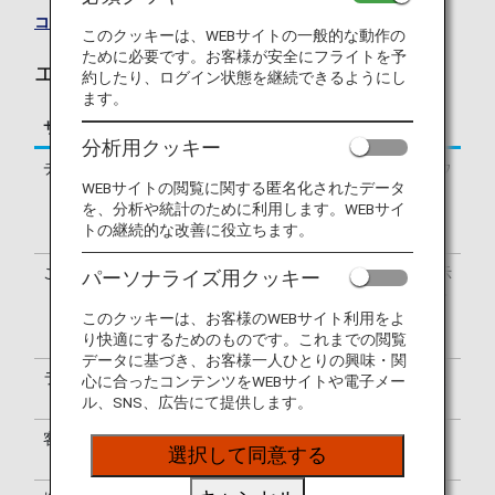
コードシェア便一覧
このクッキーは、WEBサイトの一般的な動作の
ために必要です。お客様が安全にフライトを予
エバー航空（BR）のフライトのご案内
約したり、ログイン状態を継続できるようにし
ます。
サービス
説明
分析用クッキー
チェックイン
エバー航空（BR）のチェックインカウ
WEBサイトの閲覧に関する匿名化されたデータ
ンターでの手続きとなります。出発タ
を、分析や統計のために利用します。WEBサイ
ーミナルはお客様のeチケットでご確
トの継続的な改善に役立ちます。
認ください。
ご利用便名の確認
搭乗券はエバー航空便名（BR）で表示
パーソナライズ用クッキー
されます。空港内の案内表示は、NH・
BR両便名またはBR便名のみで表示さ
このクッキーは、お客様のWEBサイト利用をよ
れます。
り快適にするためのものです。これまでの閲覧
データに基づき、お客様一人ひとりの興味・関
ラウンジのご利用
ラウンジのご利用については
ラウンジ
心に合ったコンテンツをWEBサイトや電子メー
のご案内
をご覧ください。
ル、SNS、広告にて提供します。
客室乗務員
エバー航空の客室乗務員が乗務しま
選択して同意する
す。