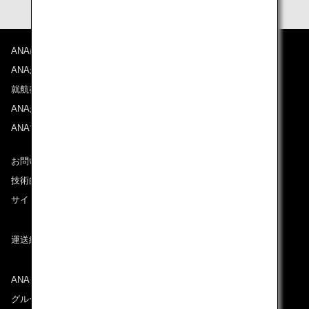
ANAについて
ANAからのお知らせ
就航都市
ANAがお約束する体験
ANAマイレージクラブ
お問い合わせ
技術的なお問い合わせ（推奨環境）
サイトマップ
運送約款
ANAグループについて
グループ企業一覧