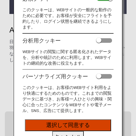
ちまして新規予約・発券・搭乗を終了いたしまし
た。
このクッキーは、WEBサイトの一般的な動作の
ために必要です。お客様が安全にフライトを予
約したり、ログイン状態を継続できるようにし
ます。
ANAがつなぐ、日本各地の魅力
分析用クッキー
日本には、主要都市の先にもまだ多くの魅力があります。
羽田空港から、ANAは全国40以上の空港へとつながり、豊か
WEBサイトの閲覧に関する匿名化されたデータ
な自然や文化、各地ならではの食の魅力を持つ地域へお連れ
を、分析や統計のために利用します。WEBサイ
します。
トの継続的な改善に役立ちます。
パーソナライズ用クッキー
このクッキーは、お客様のWEBサイト利用をよ
り快適にするためのものです。これまでの閲覧
データに基づき、お客様一人ひとりの興味・関
心に合ったコンテンツをWEBサイトや電子メー
ル、SNS、広告にて提供します。
選択して同意する