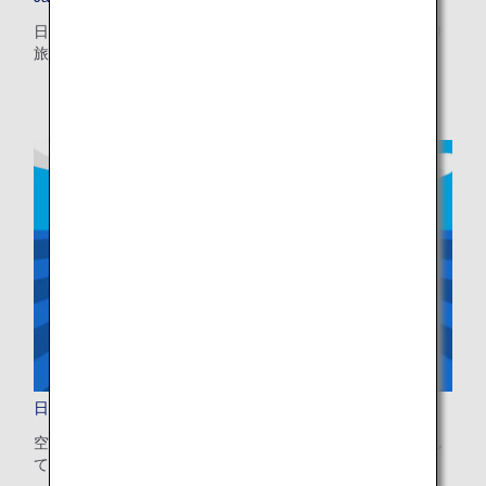
・表示金額は選択いただいた条件でのもっともおトクな運賃となりま
す。
日本での待ち望んだ休日を計画し、お食事、ご宿泊、日帰り
・表示金額と空席状況は最新ではない場合があります。[検索する]ボタ
旅行などのヒントをご覧いただけます。
ンより最新の空席照会結果をご確認ください。
・「＊」は現在金額が確認できない都市・日付となります。空席照会結
果画面にて最新の情報をご確認ください。
・表示金額には、運賃、
燃油特別付加運賃
、
航空保険特別料金
、その他
の各種税金、料金などが含まれます。発券時に再計算するため、変動す
る可能性があります。
・複数空港がある都市においては、複数空港の中でのおトクな運賃が表
示される場合があります。
検索する
日本到着後の移動も安心
空港から宿泊先までのバス・鉄道・タクシーを事前に手配し
て、スムーズに旅を始めませんか？