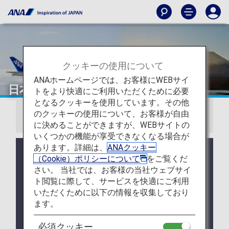
クッキーの使用について
ANAホームページでは、お客様にWEBサイ
日本国内線運賃
トをより快適にご利用いただくために必要
となるクッキーを使用しています。その他
のクッキーの使用について、お客様が自由
お知らせ
に決めることができますが、WEBサイトの
いくつかの機能が享受できなくなる場合が
あります。詳細は、
ANAクッキー
2026年5月19日ご搭乗分より、日本国内線運賃がリ
（Cookie）ポリシーについて
をご覧くだ
ニューアルされ、お客様の多様なニーズに合わせた
さい。 当社では、お客様の当社ウェブサイ
3種類の運賃からお選びいただけます。
ト閲覧に際して、サービスを快適にご利用
2026年5月19日以降の搭乗分に関する運賃一覧はこ
いただくために以下の情報を収集しており
ちら
ます。
ANA Discover Japan 運賃は、2026年5月18日をも
必須クッキー