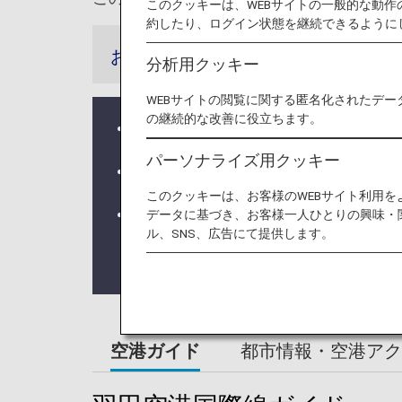
このクッキーは、WEBサイトの一般的な動
約したり、ログイン状態を継続できるように
お知らせ
分析用クッキー
WEBサイトの閲覧に関する匿名化されたデー
の継続的な改善に役立ちます。
羽田空港をご利用の際はご利用ター
パーソナライズ用クッキー
日本入国・帰国時には、
Visit Japan
このクッキーは、お客様のWEBサイト利用
ペットをお預けのお客様または植物
データに基づき、お客様一人ひとりの興味・
ル、SNS、広告にて提供します。
わず、第３ターミナルでの検疫手続
き手続きが必要となります。
空港ガイド
都市情報・空港アク