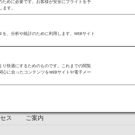
作のために必要です。お客様が安全にフライトを予
します。
タを、分析や統計のために利用します。WEBサイト
ミナルをご確認ください
 Web
（入国・帰国審査と税関申告のオンライン手続き
をより快適にするためのものです。これまでの閲覧
等の輸出にあたり手続きが必要なお客様で、羽田空港よ
関心に合ったコンテンツをWEBサイトや電子メー
きが必要となります。第２ターミナルよりご出発のお客
セス
ご案内