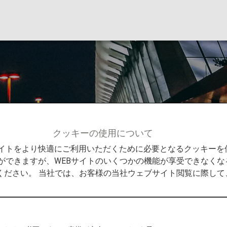
クッキーの使用について
情報
羽田空港国際線
Bサイトをより快適にご利用いただくために必要となるクッキー
ができますが、WEBサイトのいくつかの機能が享受できなくな
ください。 当社では、お客様の当社ウェブサイト閲覧に際し
の発着
までの役立つ情報をご紹介します。