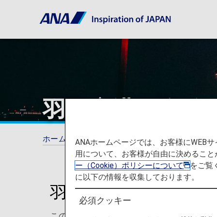
羽田空港国際線
ホーム
ご旅行の準備
空港と都市に関する
ANAホームページでは、お客様にWE
用について、お客様が自由に決めること
ー（Cookie）ポリシーについて
をご覧
に以下の情報を収集しております。
羽田空港国際線から
必須クッキー
このページでは、東京国際空港から目的地