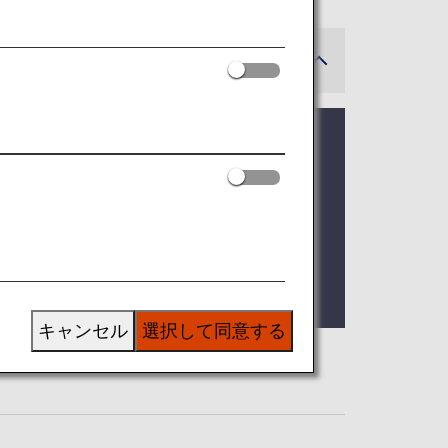
サービス）をご利用ください。
りご出発のお客様は出発ターミナルを問
様も第３ターミナルにお立ち寄りいただ
キャンセル
選択して同意する