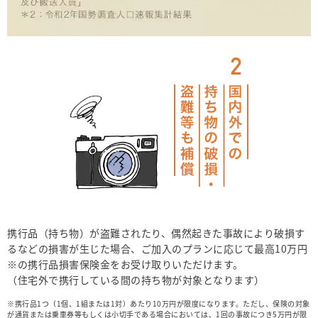
携行品（持ち物）が盗難されたり、偶然起きた事故により破損す
るなどの損害が生じた場合、ご加入のプランに応じて最高10万円
※の携行品損害保険金をお受け取りいただけます。
（住宅外で携行している間の持ち物が対象となります）
※携行品1つ（1個、1組または1対）あたり10万円が限度になります。ただし、保険の対象
が通貨または乗車券等もしくは小切手である場合においては、1回の事故につき5万円が限