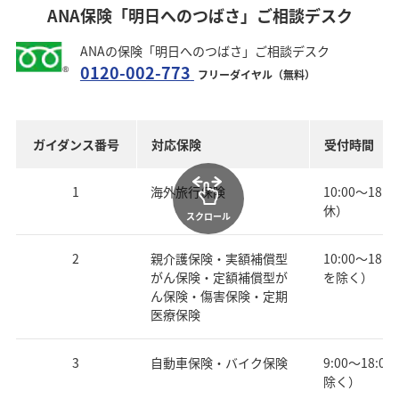
ANA保険「明日へのつばさ」ご相談デスク
ANAの保険「明日へのつばさ」ご相談デスク
0120-002-773
フリーダイヤル（無料）
ガイダンス番号
対応保険
受付時間
1
海外旅行保険
10:00～18
休）
スクロール
2
親介護保険・実額補償型
10:00～18
がん保険・定額補償型が
を除く）
ん保険・傷害保険・定期
医療保険
3
自動車保険・バイク保険
9:00～18:
除く）