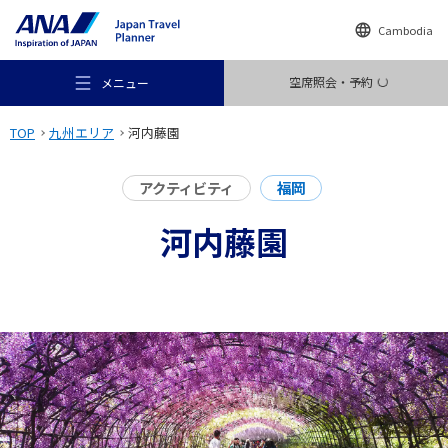
Cambodia
空席照会・予約
メニュー
TOP
九州エリア
河内藤園
アクティビティ
福岡
河内藤園
おすすめの旅
旅のアイデア
行き先