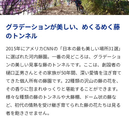
旅のお役立ち情報
ANA サービス
グラデーションが美しい、めくるめく藤
のトンネル
閉じる
2015年にアメリカCNNの「日本の最も美しい場所31選」
に選ばれた河内藤園。一番の見どころは、グラデーショ
ンの美しい見事な藤のトンネルです。ここは、創設者の
樋口正男さんとその家族が50年間、深い愛情を注ぎ育て
てきた個人所有の藤園です。22種類の沢山の藤の花を、
その香りに包まれゆっくりと堪能することができます。
様々な種類の藤のトンネルや大藤棚、ドーム状の藤な
ど、初代の情熱を受け継ぎ育てられた藤の花たちは見る
者を飽きさせません。