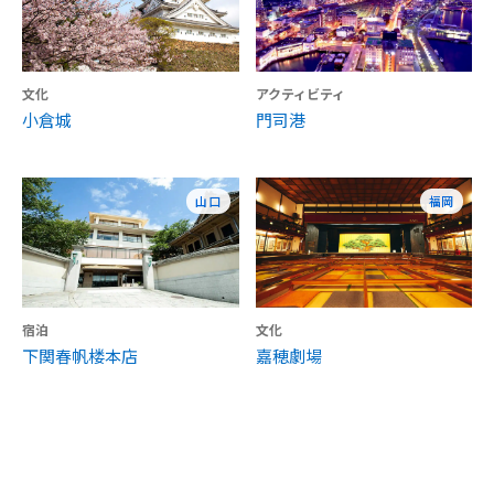
文化
アクティビティ
小倉城
門司港
山口
福岡
宿泊
文化
下関春帆楼本店
嘉穂劇場