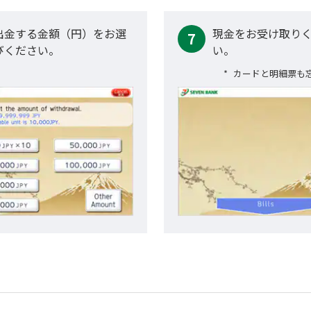
出金する金額（円）をお選
現金をお受け取り
7
びください。
い。
カードと明細票も