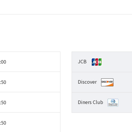
JCB
:00
Discover
:50
Diners Club
:50
:50