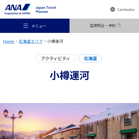
Cambodia
空席照会・予約
メニュー
Home
北海道エリア
小樽運河
アクティビティ
北海道
小樽運河
おすすめの旅
旅のアイデア
行き先