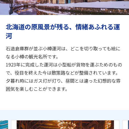
旅のお役立ち情報
ANA サービス
北海道の原風景が残る、情緒あふれる運
河
閉じる
石造倉庫群が並ぶ小樽運河は、どこを切り取っても絵に
なる小樽の観光名所です。
1923年に完成した運河は小型船が貨物を運ぶためのもの
で、役目を終えた今は散策路などが整備されています。
夕暮れ時にはガス灯が灯り、昼間とは違った幻想的な雰
囲気を楽しむことができます。