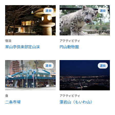
道央
道央
宿泊
アクティビティ
翠山亭倶楽部定山渓
円山動物園
道央
道央
食
アクティビティ
二条市場
藻岩山（もいわ山）