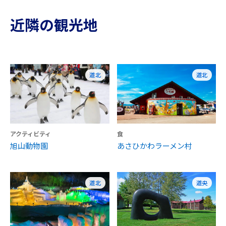
近隣の観光地
道北
道北
アクティビティ
食
旭山動物園
あさひかわラーメン村
道北
道央