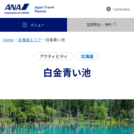
Cambodia
空席照会・予約
メニュー
Home
北海道エリア
白金青い池
アクティビティ
北海道
白金青い池
おすすめの旅
旅のアイデア
行き先