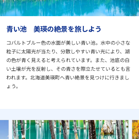
旅のお役立ち情報
ANA サービス
青い池 美瑛の絶景を旅しよう
コバルトブルー色の水面が美しい青い池。水中の小さな
閉じる
粒子に太陽光が当たり、分散しやすい青い光により、湖
の色が青く見えると考えられています。また、池底の白
い土壌が光を反射し、その青さを際立たせているとも言
われます。北海道美瑛町へ青い絶景を見つけに行きまし
ょう。