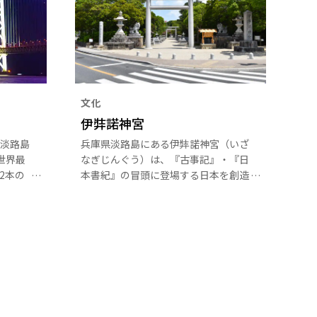
文化
伊弉諾神宮
淡路島
兵庫県淡路島にある伊弉諾神宮（いざ
世界最
なぎじんぐう）は、『古事記』・『日
2本の
本書紀』の冒頭に登場する日本を創造
ルブリ
した神、伊弉諾尊（いざなみのみこ
真珠を
と）が起こしたとされる日本最古の神
を美し
社です。境内にある「夫婦大楠」は夫
婦円満・縁結びのご利益があると言わ
れています。