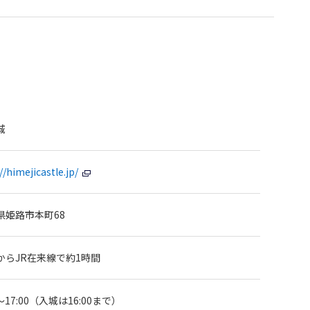
城
//himejicastle.jp/
県姫路市本町68
からJR在来線で約1時間
0～17:00（入城は16:00まで）