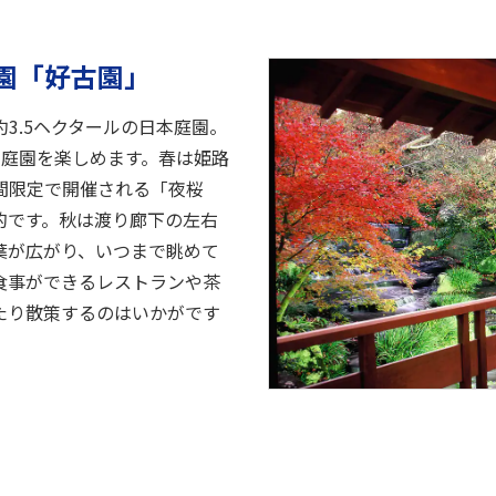
園「好古園」
3.5ヘクタールの日本庭園。
た庭園を楽しめます。春は姫路
間限定で開催される「夜桜
的です。秋は渡り廊下の左右
葉が広がり、いつまで眺めて
食事ができるレストランや茶
たり散策するのはいかがです