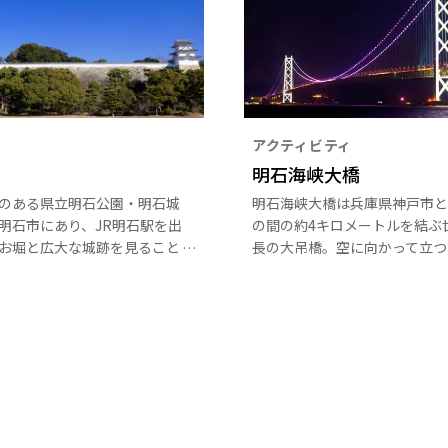
アクティビティ
明石海峡大橋
のある県立明石公園・明石城
明石海峡大橋は兵庫県神戸市と
明石市にあり、JR明石駅を出
の間の約4キロメートルを結ぶ
お堀と広大な城跡を見ること
長の大吊橋。空に向かって立つ
す。入場料は無料で楽しむこ
主塔がシンボルです。別名パー
アクセスもいいことから、観
ッジと呼ばれるように、夜には
でなく地元の方の憩いの場に
連ねたようなライトアップが橋
います。
く飾ります。