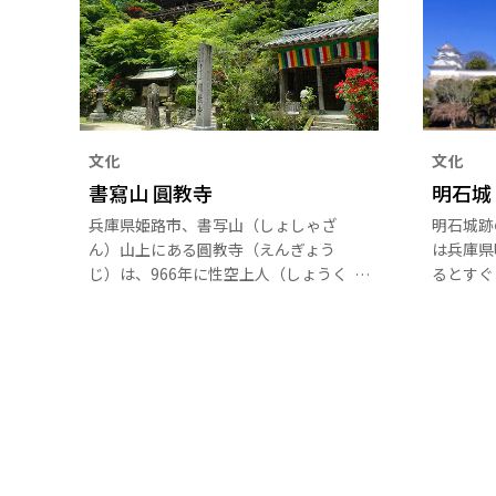
文化
文化
書寫山 圓教寺
明石城
兵庫県姫路市、書写山（しょしゃざ
明石城跡
ん）山上にある圓教寺（えんぎょう
は兵庫県
じ）は、966年に性空上人（しょうく
るとすぐ
うしょうにん）によって開かれた天台
ができま
宗の古寺です。素晴らしい眺望を楽し
とができ
めるロープウェイを使えば5分足ら
光客だけ
ず。閑静な山内に数多くの堂塔が立ち
もなって
並ぶ圓教寺は「西の比叡山」とも称さ
れ、広大な境内には京都の清水寺に似
た「摩尼殿（まにでん）」や重要文化
財の「大講堂」「食堂（じきどう）」
など、見逃せない建造物が立ち並びま