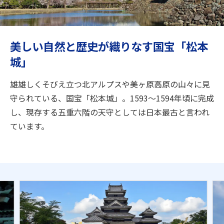
旅のお役立ち情報
ANA サービス
美しい自然と歴史が織りなす国宝「松本
城」
閉じる
雄雄しくそびえ立つ北アルプスや美ヶ原高原の山々に見
守られている、国宝「松本城」。1593～1594年頃に完成
し、現存する五重六階の天守としては日本最古と言われ
ています。