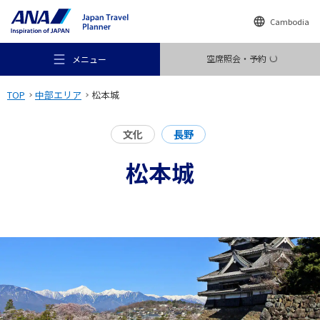
Cambodia
空席照会・予約
メニュー
TOP
中部エリア
松本城
文化
長野
松本城
おすすめの旅
旅のアイデア
行き先