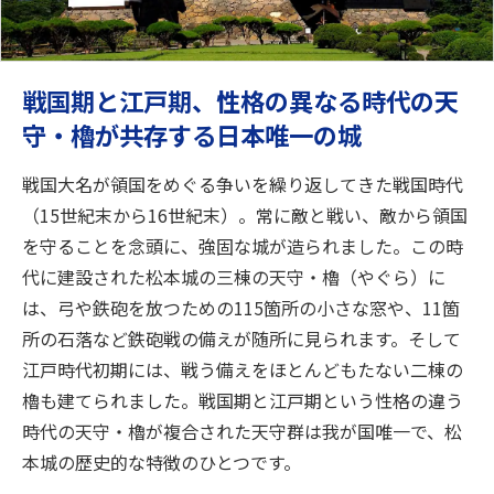
戦国期と江戸期、性格の異なる時代の天
守・櫓が共存する日本唯一の城
戦国大名が領国をめぐる争いを繰り返してきた戦国時代
（15世紀末から16世紀末）。常に敵と戦い、敵から領国
を守ることを念頭に、強固な城が造られました。この時
代に建設された松本城の三棟の天守・櫓（やぐら）に
は、弓や鉄砲を放つための115箇所の小さな窓や、11箇
所の石落など鉄砲戦の備えが随所に見られます。そして
江戸時代初期には、戦う備えをほとんどもたない二棟の
櫓も建てられました。戦国期と江戸期という性格の違う
時代の天守・櫓が複合された天守群は我が国唯一で、松
本城の歴史的な特徴のひとつです。