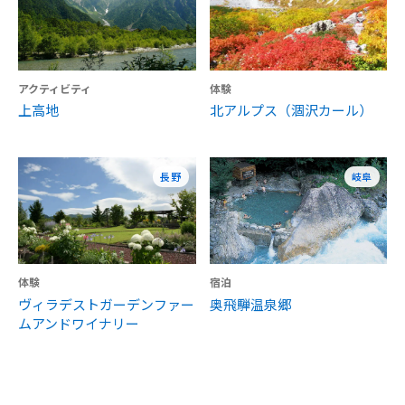
アクティビティ
体験
上高地
北アルプス（涸沢カール）
長野
岐阜
体験
宿泊
ヴィラデストガーデンファー
奥飛騨温泉郷
ムアンドワイナリー