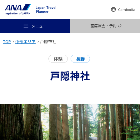
Cambodia
空席照会・予約
メニュー
TOP
中部エリア
戸隠神社
体験
長野
戸隠神社
おすすめの旅
旅のアイデア
行き先