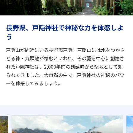
旅のお役立ち情報
ANA サービス
長野県、戸隠神社で神秘な力を体感しよ
う
閉じる
戸隠山が間近に迫る長野市戸隠。戸隠山には水をつかさ
どる神・九頭龍が棲むといわれ、その麓を中心に創建さ
れた戸隠神社は、2,000年前の創建時から聖地として知
られてきました。大自然の中で、戸隠神社の神秘のパワ
ーを体感してみましょう。