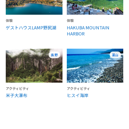
体験
体験
ゲストハウスLAMP野尻湖
HAKUBA MOUNTAIN
HARBOR
長野
富山
アクティビティ
アクティビティ
米子大瀑布
ヒスイ海岸