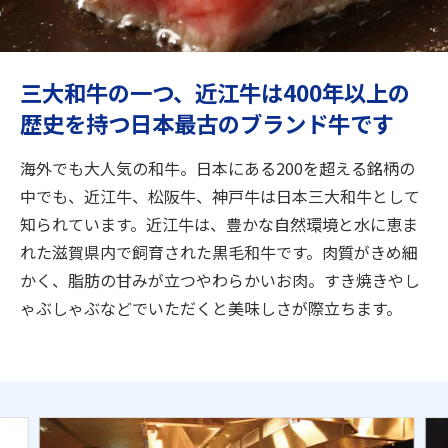
旅のお役立ち情報
ANA サービス
三大和牛の一つ、近江牛は400年以上の
歴史を持つ日本最古のブランド牛です
閉じる
海外でも大人気の和牛。日本にある200を超える銘柄の
中でも、近江牛、松阪牛、神戸牛は日本三大和牛として
知られています。近江牛は、豊かな自然環境と水に恵ま
れた滋賀県内で飼育された黒毛和牛です。肉質がきめ細
かく、脂肪の甘みが立つやわらかいお肉。すき焼きやし
ゃぶしゃぶなどでいただくと美味しさが際立ちます。