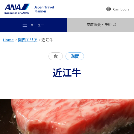
Cambodia
空席照会・予約
メニュー
Home
関西エリア
近江牛
食
滋賀
近江牛
おすすめの旅
旅のアイデア
行き先