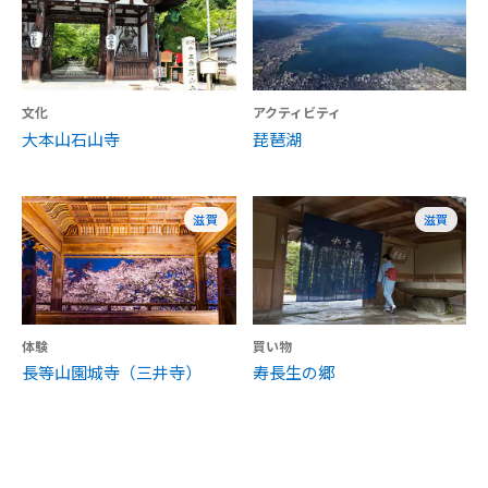
文化
アクティビティ
大本山石山寺
琵琶湖
滋賀
滋賀
体験
買い物
長等山園城寺（三井寺）
寿長生の郷