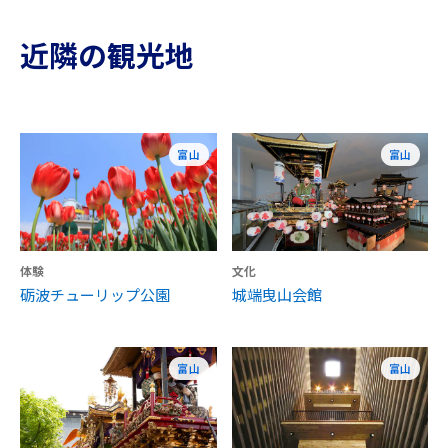
近隣の観光地
富山
富山
体験
文化
砺波チューリップ公園
城端曳山会館
富山
富山