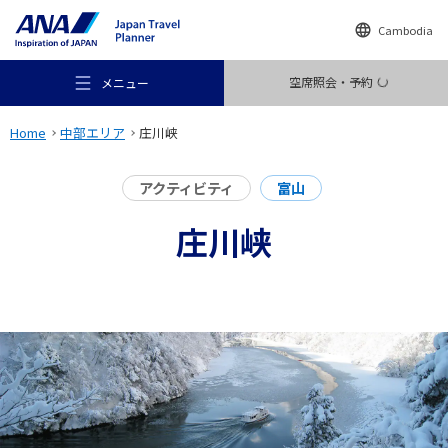
Cambodia
空席照会・予約
メニュー
Home
中部エリア
庄川峡
アクティビティ
富山
庄川峡
おすすめの旅
旅のアイデア
行き先