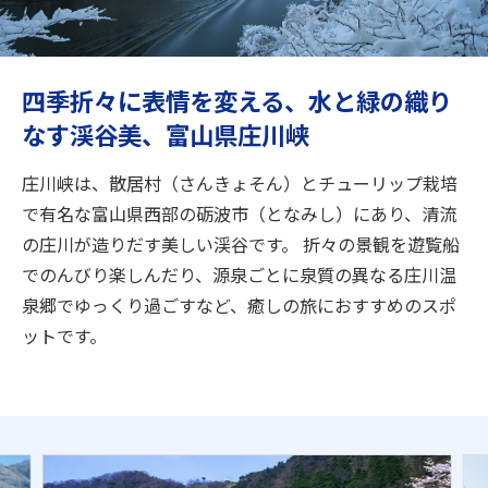
旅のお役立ち情報
ANA サービス
四季折々に表情を変える、水と緑の織り
なす渓谷美、富山県庄川峡
閉じる
庄川峡は、散居村（さんきょそん）とチューリップ栽培
で有名な富山県西部の砺波市（となみし）にあり、清流
の庄川が造りだす美しい渓谷です。 折々の景観を遊覧船
でのんびり楽しんだり、源泉ごとに泉質の異なる庄川温
泉郷でゆっくり過ごすなど、癒しの旅におすすめのスポ
ットです。