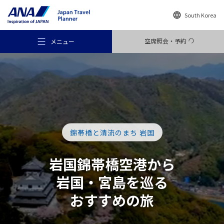
South Korea
空席照会・予約
メニュー
おすすめの旅
錦帯橋と清流のまち 岩国
旅のアイデア
岩国錦帯橋空港から
岩国・宮島を
巡る
行き先
おすすめの旅