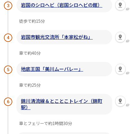
岩国のシロヘビ（岩国シロヘビの館）
3
徒歩で約15分
岩国市観光交流所「本家松がね」
4
車で約40分
地底王国「美川ムーバレー」
5
車で約25分
錦川清流線＆とことこトレイン（錦町
6
駅）
車とフェリーで約1時間30分