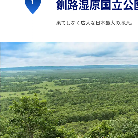
釧路湿原国立公
果てしなく広大な日本最大の湿原。