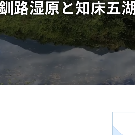
釧路湿原と
知床五