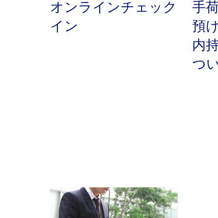
オンラインチェック
手
イン
預
内
つ