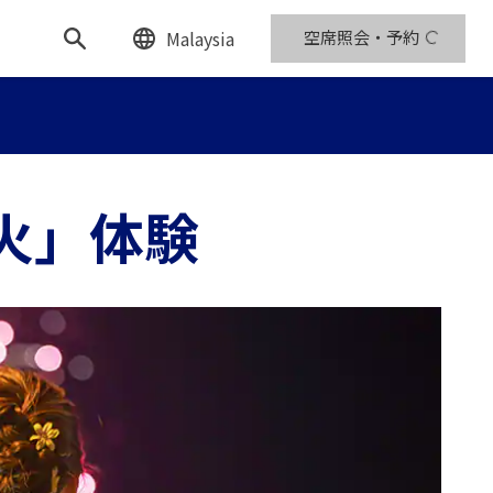
Malaysia
空席照会・予約
火」体験