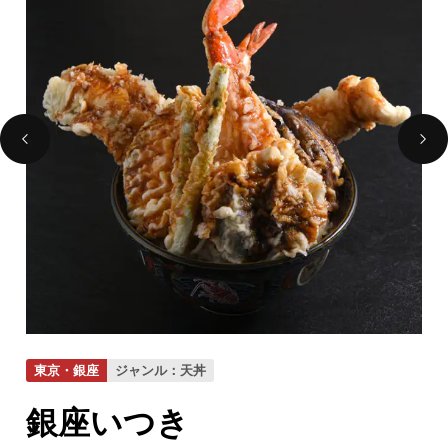
東京・銀座
ジャンル：天丼
東
銀座いつき