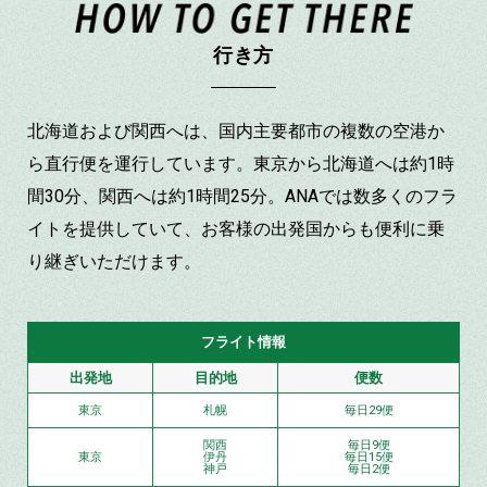
行き方
北海道および関西へは、国内主要都市の複数の空港か
ら直行便を運行しています。東京から北海道へは約1時
間30分、関西へは約1時間25分。ANAでは数多くのフラ
イトを提供していて、お客様の出発国からも便利に乗
り継ぎいただけます。
フライト情報
出発地
目的地
便数
東京
札幌
毎日29便
関西
毎日9便
東京
伊丹
毎日15便
神戸
毎日2便