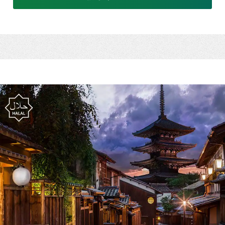
東
A
銀
ー
揚
独
な
す
い
喧
グ