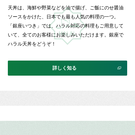
に
天丼は、海鮮や野菜などを油で揚げ、ご飯にのせ醤油
上
語で
ソースをかけた、日本でも最も人気の料理の一つ。
ル
証
「銀座いつき」では、ハラル対応の料理もご用意して
れ
。
いて、全てのお客様にお楽しみいただけます。銀座で
楽
ハラル天丼をどうぞ！
詳しく知る