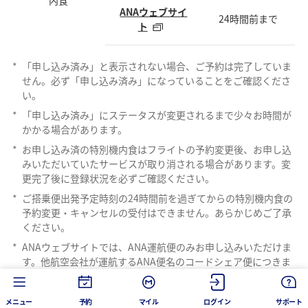
ANAウェブサイ
24時間前まで
ト
*
「申し込み済み」と表示されない場合、ご予約は完了していま
せん。必ず「申し込み済み」になっていることをご確認くださ
い。
*
「申し込み済み」にステータスが変更されるまで少々お時間が
かかる場合があります。
*
お申し込み済の特別機内食はフライトの予約変更後、お申し込
みいただいていたサービスが取り消される場合があります。変
更完了後に登録状況を必ずご確認ください。
*
ご搭乗便出発予定時刻の24時間前を過ぎてからの特別機内食の
予約変更・キャンセルの受付はできません。あらかじめご了承
ください。
*
ANAウェブサイトでは、ANA運航便のみお申し込みいただけま
す。他航空会社が運航するANA便名のコードシェア便につきま
しては、
お問い合わせ窓口
へお問い合わせください。
また旅行会社で航空券をご購入された場合は、お申し込みの旅
メニュー
予約
マイル
ログイン
サポート
行会社にお問い合わせください。